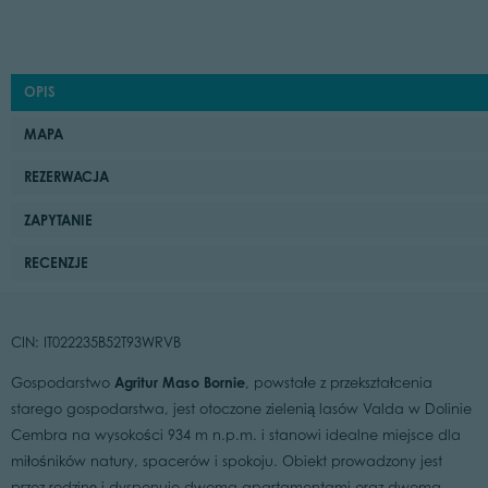
OPIS
MAPA
REZERWACJA
ZAPYTANIE
RECENZJE
CIN: IT022235B52T93WRVB
Agritur Maso Bornie
Gospodarstwo
, powstałe z przekształcenia
starego gospodarstwa, jest otoczone zielenią lasów Valda w Dolinie
Cembra na wysokości 934 m n.p.m. i stanowi idealne miejsce dla
miłośników natury, spacerów i spokoju. Obiekt prowadzony jest
przez rodzinę i dysponuje dwoma apartamentami oraz dwoma