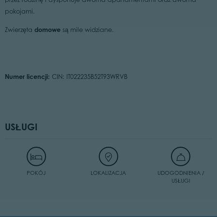
pokojami.
domowe
Zwierzęta
są mile widziane.
Numer licencji:
CIN: IT022235B52T93WRVB
USŁUGI
POKÓJ
LOKALIZACJA
UDOGODNIENIA /
USŁUGI