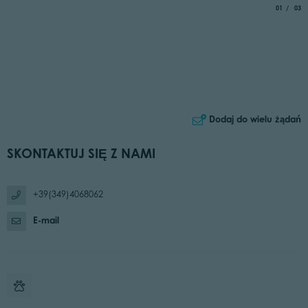
aria.slide_
of
01
03
Dodaj do wielu żądań
SKONTAKTUJ SIĘ Z NAMI
+39(349)4068062
E-mail