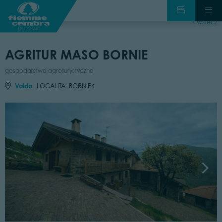
wstecz
AGRITUR MASO BORNIE
gospodarstwo agroturystyczne
Valda
LOCALITA' BORNIE4