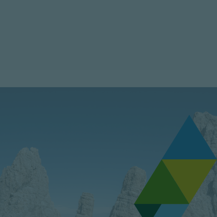
bill. 4* and 4*S hotels € 2,50 – 3* and 3*S hotels € 2,00 – other
accommodations € 1,50 – private apartments € 1,00. “Vallevviva
forever” fee: € 1,00.