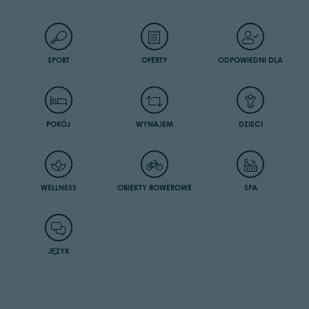
SPORT
OFERTY
ODPOWIEDNI DLA
POKÓJ
WYNAJEM
DZIECI
WELLNESS
OBIEKTY ROWEROWE
SPA
JĘZYK
The tourist tax must be paid directly at the hotel (for guests over 14)
for a maximum of 10 nights and it will be added to your reservation