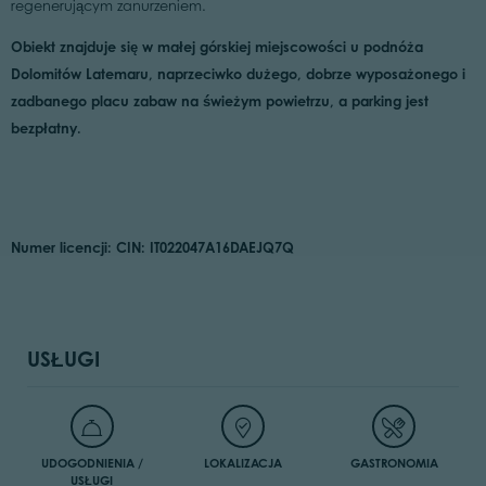
regenerującym zanurzeniem.
Obiekt znajduje się w
małej górskiej miejscowości u podnóża
Dolomitów Latemaru
, naprzeciwko dużego, dobrze wyposażonego i
zadbanego placu zabaw na świeżym powietrzu, a parking jest
bezpłatny.
Numer licencji:
CIN: IT022047A16DAEJQ7Q
USŁUGI
UDOGODNIENIA /
LOKALIZACJA
GASTRONOMIA
USŁUGI