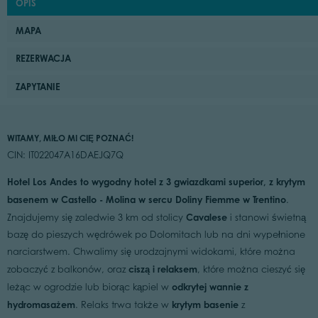
OPIS
MAPA
REZERWACJA
ZAPYTANIE
WITAMY, MIŁO MI CIĘ POZNAĆ!
CIN: IT022047A16DAEJQ7Q
Hotel Los Andes to wygodny hotel z 3 gwiazdkami superior, z krytym
basenem w Castello - Molina w sercu Doliny Fiemme w Trentino
.
Cavalese
Znajdujemy się zaledwie 3 km od stolicy
i stanowi świetną
bazę do pieszych wędrówek po Dolomitach lub na dni wypełnione
narciarstwem. Chwalimy się urodzajnymi widokami, które można
ciszą i relaksem
zobaczyć z balkonów, oraz
, które można cieszyć się
odkrytej wannie z
leżąc w ogrodzie lub biorąc kąpiel w
hydromasażem
krytym basenie
. Relaks trwa także w
z