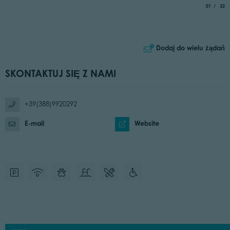
aria.slide_
of
01
32
Dodaj do wielu żądań
SKONTAKTUJ SIĘ Z NAMI
+39(388)9920292
E-mail
Website