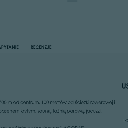
APYTANIE
RECENZJE
U
ło 700 m od centrum, 100 metrów od ścieżki rowerowej i
basenem krytym, sauną, łaźnią parową, jacuzzi,
L
 sauną fińską z widokiem na "LAGORAI".