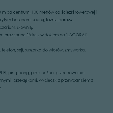
700 m od centrum, 100 metrów od ścieżki rowerowej i
 krytym basenem, sauną, łaźnią parową,
larium, siłownią.
m oraz sauną fińską z widokiem na "LAGORAI".
telefon, sejf, suszarka do włosów, zmywarka,
 WI-FI, ping-pong, piłka nożna, przechowalnia
nymi i przekąskami, wycieczki z przewodnikiem z
.