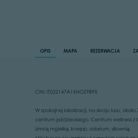
OPIS
MAPA
REZERWACJA
Z
CIN: IT022147A1XHOZ9B9X
W spokojnej lokalizacji, na skraju lasu, oko
centrum jeździeckiego. Centrum wellness z 
zimną mgiełką, kneipp, solarium, siłownią.
Mini basen zewnętrzny z ogrodem solarium i