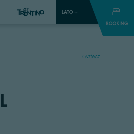
LATO
LATO
BOOKING
BOOKING
wstecz
L