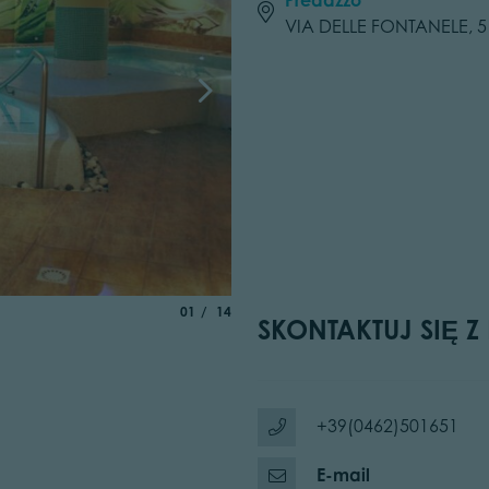
VIA DELLE FONTANELE, 5
aria.slide_indicator.prefix
of
01
14
SKONTAKTUJ SIĘ Z
+39(0462)501651
E-mail