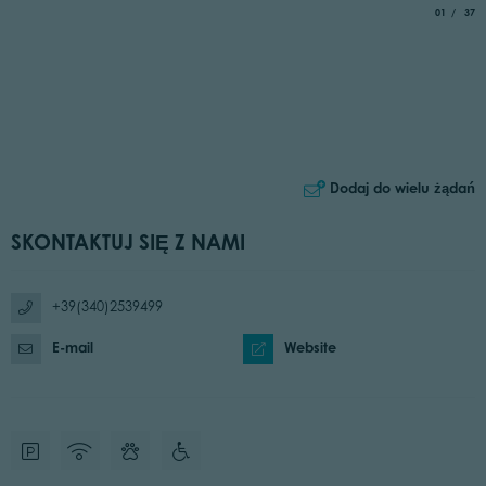
aria.slide_
of
01
37
Dodaj do wielu żądań
SKONTAKTUJ SIĘ Z NAMI
+39(340)2539499
E-mail
Website