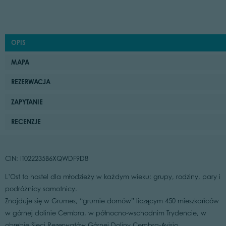
OPIS
MAPA
REZERWACJA
ZAPYTANIE
RECENZJE
CIN: IT022235B6XQWDF9D8
L’Ost to hostel dla młodzieży w każdym wieku: grupy, rodziny, pary i
podróżnicy samotnicy.
Znajduje się w Grumes, “grumie domów” liczącym 450 mieszkańców
w górnej dolinie Cembra, w północno-wschodnim Trydencie, w
obrębie Sieci Rezerwatów Górnej Doliny Cembra-Avisio.