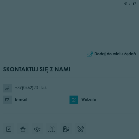
aria.slide_
of
01
67
Dodaj do wielu żądań
SKONTAKTUJ SIĘ Z NAMI
+39(0462)231154
E-mail
Website