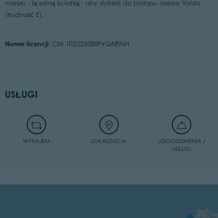
marszu - tą samą ścieżką - aby dotrzeć do biotopu Jeziora Valda
(trudność E).
Numer licencji:
CIN: IT022235B8FVQAB96H
USŁUGI
WYNAJEM
LOKALIZACJA
UDOGODNIENIA /
USŁUGI