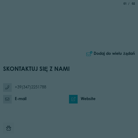
aria.slide_
of
01
02
Dodaj do wielu żądań
SKONTAKTUJ SIĘ Z NAMI
+39(347)2251788
E-mail
Website