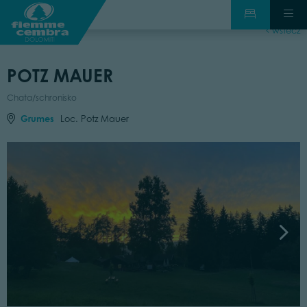
wstecz
POTZ MAUER
Chata/schronisko
Grumes
Loc. Potz Mauer