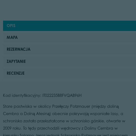
OPIS
MAPA
REZERWACJA
ZAPYTANIE
RECENZJE
Kod identyfikacyjny: IT022235B8FVQAB96H
Stare pastwiska w okolicy Przełęczy Potzmauer (między doliną
Cembra a Dolną Atesiną) obecnie pokrywają wspaniałe lasy, a
schronisko zostało przekształcone w schronisko górskie, otwarte w
2009 roku. To tędy przechodzili wędrowcy z Doliny Cembra w
kierunku Salorno, teraz jednak Schronisko Potzmauer jest miejscem