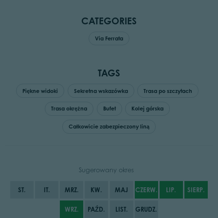
CATEGORIES
Via Ferrata
TAGS
Piękne widoki
Sekretna wskazówka
Trasa po szczytach
Trasa okrężna
Bufet
Kolej górska
Całkowicie zabezpieczony liną
Sugerowany okres
ST.
IT.
MRZ.
KW.
MAJ
CZERW.
LIP.
SIERP.
WRZ.
PAŹD.
LIST.
GRUDZ.