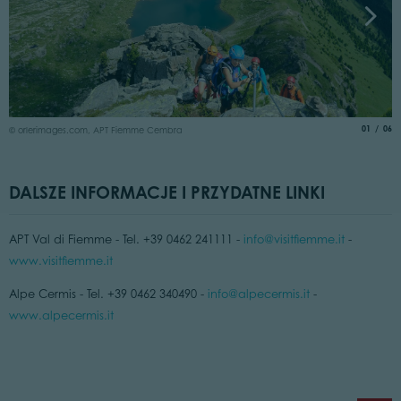
©
aria.slide
of
01
06
© orlerimages.com, APT Fiemme Cembra
DALSZE INFORMACJE I PRZYDATNE LINKI
APT Val di Fiemme - Tel. +39 0462 241111 -
info@visitfiemme.it
-
www.visitfiemme.it
Alpe Cermis - Tel. +39 0462 340490 -
info@alpecermis.it
-
www.alpecermis.it