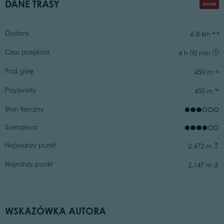
DANE TRASY
średni
Dystans
6,8 km
Czas przejścia
4 h 00 min
Pod górę
450 m
Przyzwoity
450 m
Stan fizyczny
Scenariusz
Najwyższy punkt
2.472 m
Najniższy punkt
2.147 m
WSKAZÓWKA AUTORA