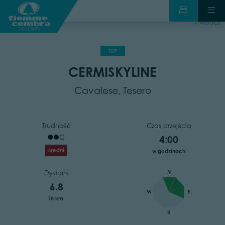
wstecz
TOP
CERMISKYLINE
Cavalese, Tesero
Trudność
Czas przejścia
4:00
średni
w godzinach
Dystans
N
6.8
W
E
in km
S