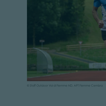
© Staff Outdoor Val di Fiemme ND, APT Fiemme Cembra