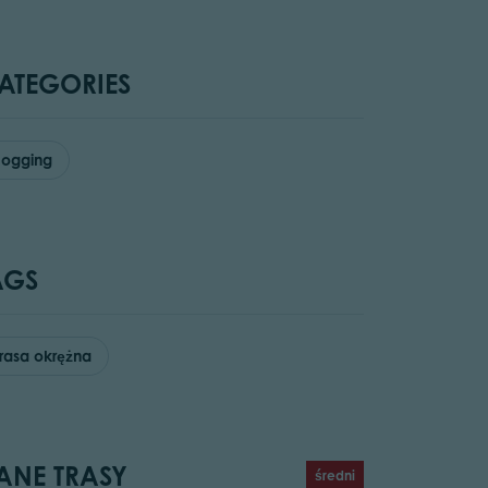
ATEGORIES
Jogging
AGS
Trasa okrężna
ANE TRASY
średni