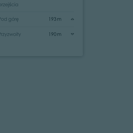
przejścia
przejścia
Pod górę
193 m
Pod górę
Przyzwoity
190 m
Przyzwoity