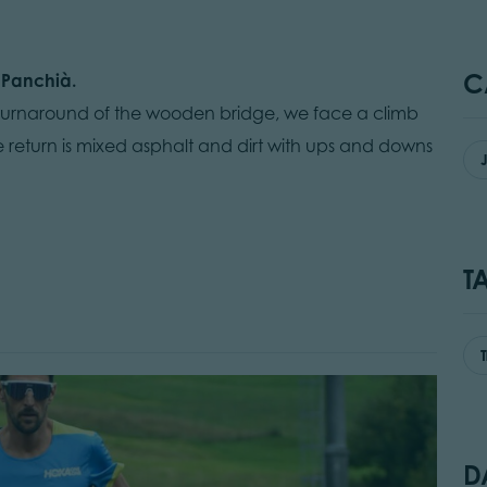
C
 Panchià.
t the turnaround of the wooden bridge, we face a climb
e return is mixed asphalt and dirt with ups and downs
T
D