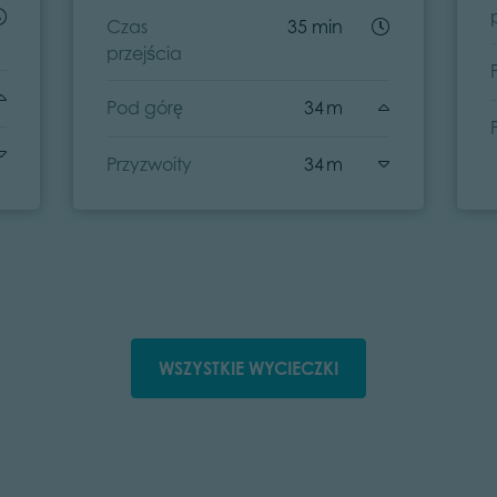
Czas
35 min
przejścia
Pod górę
34 m
Przyzwoity
34 m
WSZYSTKIE WYCIECZKI