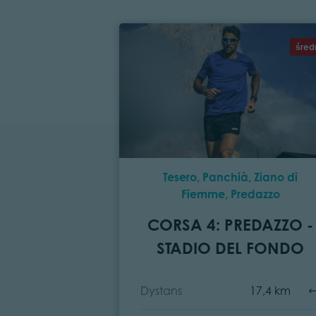
śred
Tesero, Panchià, Ziano di
Fiemme, Predazzo
CORSA 4: PREDAZZO -
STADIO DEL FONDO
Dystans
17,4 km