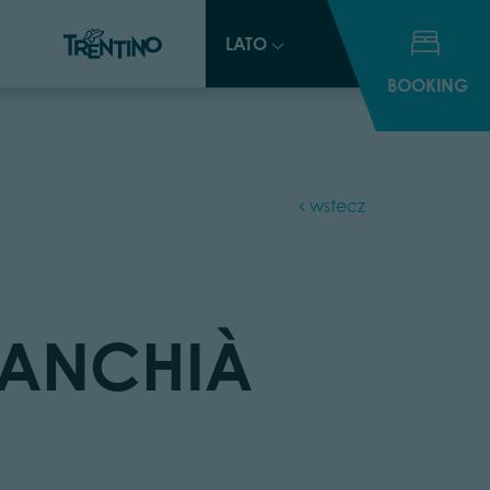
LATO
LATO
BOOKING
BOOKING
wstecz
PANCHIÀ