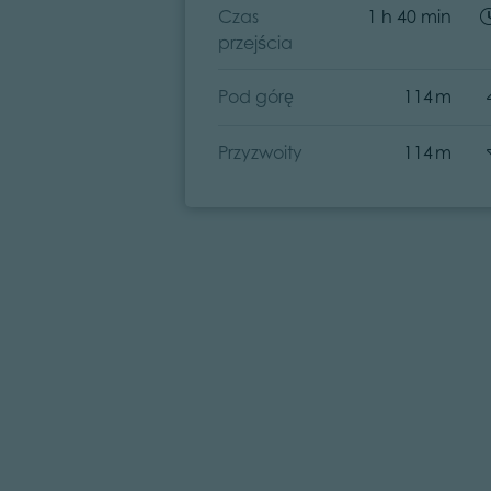
Czas
1 h 40 min
przejścia
Pod górę
114 m
Przyzwoity
114 m