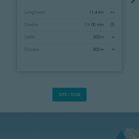
Lunghezza
11,4 km
Durata
1 h 00 min
Salita
303 m
Discesa
302 m
TUTTI I TOUR