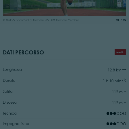
I
aria.slide
di
01
02
© Staff Outdoor Val di Fiemme ND, APT Fiemme Cembra
©
DATI PERCORSO
Medio
Lunghezza
12,8 km
Durata
1 h 10 min
Salita
112 m
Discesa
112 m
Tecnica
Impegno fisico