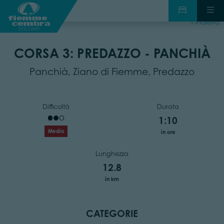
indietro
CORSA 3: PREDAZZO - PANCHIÀ
Panchià, Ziano di Fiemme, Predazzo
Difficoltà
Durata
1:10
Medio
in ore
Lunghezza
12.8
in km
CATEGORIE