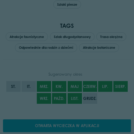
Szlaki piesze
TAGS
Atrakcje faunistyczne
Szlak długodystansowy
Trasa okrężna
Odpowiednie dla rodzin z dziećmi
Atrakcje botaniczne
Sugerowany okres
ST.
IT.
MRZ.
KW.
MAJ
CZERW.
LIP.
SIERP.
WRZ.
PAŹD.
LIST.
GRUDZ.
OTWARTA WYCIECZKA W APLIKACJI