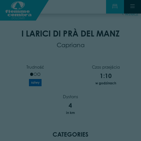
wstecz
I LARICI DI PRÀ DEL MANZ
Capriana
Trudność
Czas przejścia
1:10
łatwy
w godzinach
Dystans
4
in km
CATEGORIES