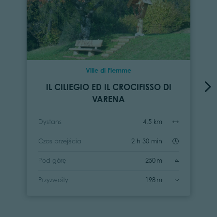
Ville di Fiemme
IL CILIEGIO ED IL CROCIFISSO DI
VARENA
Dystans
4,5 km
Czas przejścia
2 h 30 min
Pod górę
250 m
Przyzwoity
198 m