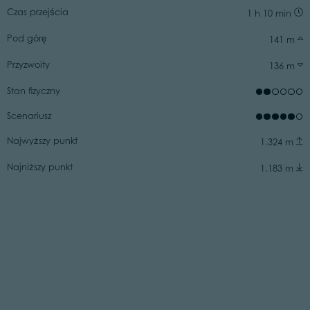
Czas przejścia
1 h 10 min
Pod górę
141 m
Przyzwoity
136 m
Stan fizyczny
Scenariusz
Najwyższy punkt
1.324 m
Najniższy punkt
1.183 m