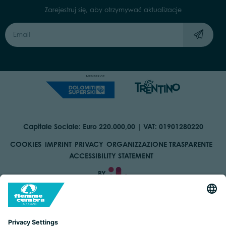
Zarejestruj się, aby otrzymywać aktualizacje
Capitale Sociale: Euro 220.000,00 | VAT: 01901280220
COOKIES
IMPRINT
PRIVACY
ORGANIZZAZIONE TRASPARENTE
ACCESSIBILITY STATEMENT
BY