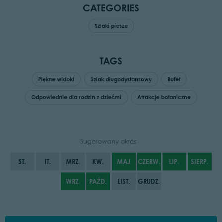
CATEGORIES
Szlaki piesze
TAGS
Piękne widoki
Szlak długodystansowy
Bufet
Odpowiednie dla rodzin z dziećmi
Atrakcje botaniczne
Sugerowany okres
ST.
IT.
MRZ.
KW.
MAJ
CZERW.
LIP.
SIERP.
WRZ.
PAŹD.
LIST.
GRUDZ.