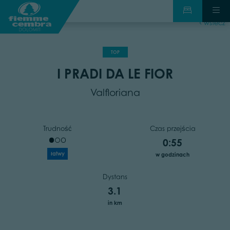
wstecz
TOP
I PRADI DA LE FIOR
Valfloriana
Trudność
Czas przejścia
0:55
łatwy
w godzinach
Dystans
3.1
in km