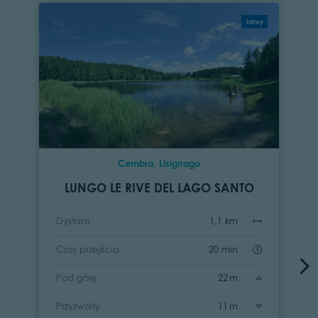
łatwy
Cembra, Lisignago
LUNGO LE RIVE DEL LAGO SANTO
Dystans
1,1 km
Czas przejścia
20 min
Pod górę
22 m
Przyzwoity
11 m