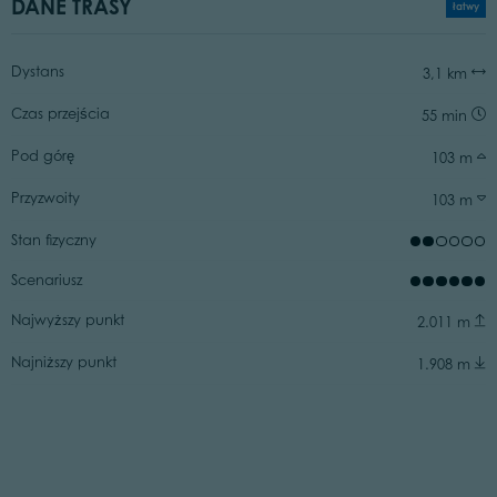
DANE TRASY
łatwy
Dystans
3,1 km
Czas przejścia
55 min
Pod górę
103 m
Przyzwoity
103 m
Stan fizyczny
Scenariusz
Najwyższy punkt
2.011 m
Najniższy punkt
1.908 m