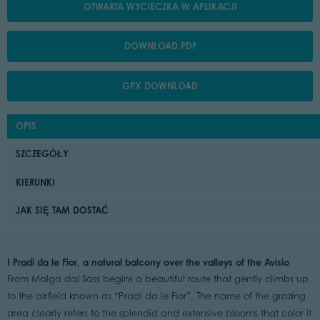
OTWARTA WYCIECZKA W APLIKACJI
DOWNLOAD PDF
GPX DOWNLOAD
OPIS
SZCZEGÓŁY
KIERUNKI
JAK SIĘ TAM DOSTAĆ
I Pradi da le Fior, a natural balcony over the valleys of the Avisio
From Malga dal Sass begins a beautiful route that gently climbs up
to the airfield known as “Pradi da le Fior”. The name of the grazing
area clearly refers to the splendid and extensive blooms that color it