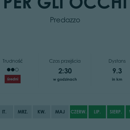
PER GLI OCCHI
Predazzo
Trudność
Czas przejścia
Dystans
2:30
9.3
średni
w godzinach
in km
IT.
MRZ.
KW.
MAJ
CZERW.
LIP.
SIERP.