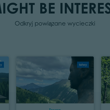
IGHT BE INTERES
Odkryj powiązane wycieczki
wy
łatwy
Tesero