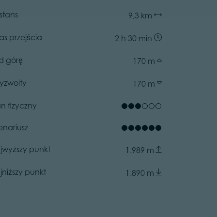
stans
9,3 km
as przejścia
2 h 30 min
d górę
170 m
zyzwoity
170 m
an fizyczny
enariusz
rtoletti, APT Fiemme Cembra
jwyższy punkt
ator.prefix
1.989 m
jniższy punkt
1.890 m