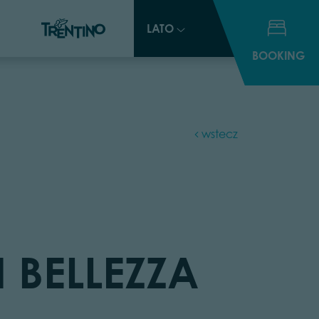
LATO
LATO
BOOKING
BOOKING
wstecz
 BELLEZZA