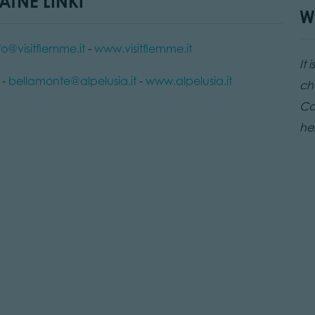
ATNE LINKI
W
fo@visitfiemme.it
-
www.visitfiemme.it
It 
 -
bellamonte@alpelusia.it
-
www.alpelusia.it
ch
Ca
he