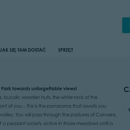
JAK SIĘ TAM DOSTAĆ
SPRZĘT
C
 Park towards unforgettable views!
s, bucolic wooden huts, the white rock of the
ront of you... this is the panorama that awaits you
 valley. You will pass through the pastures of Canvere,
f a peasant society active in those meadows until a