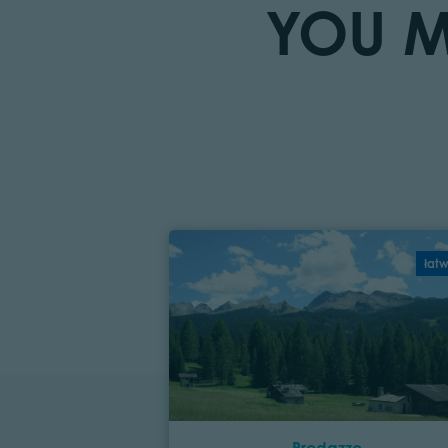
YOU M
łat
Predazzo