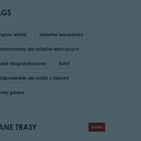
AGS
Piękne widoki
Sekretna wskazówka
Dostosowany dla wózków dziecięcych
Szlak długodystansowy
Bufet
Odpowiednie dla rodzin z dziećmi
Kolej górska
ANE TRASY
średni