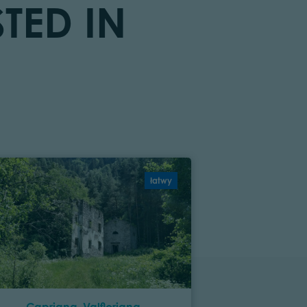
TED IN
łatwy
Capriana, Valfloriana
C