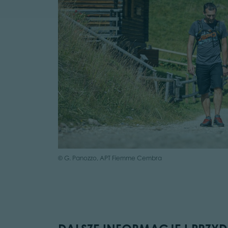
© G. Panozzo, APT Fiemme Cembra