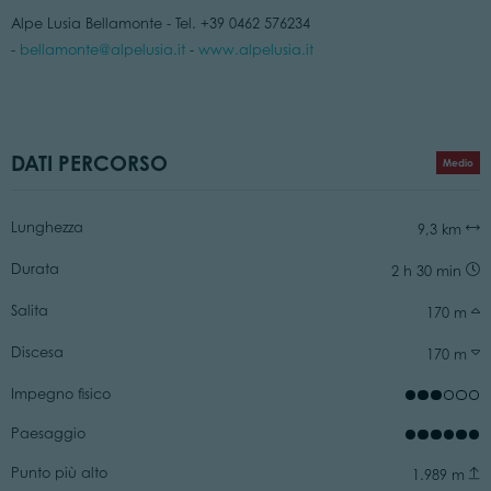
Alpe Lusia Bellamonte - Tel. +39 0462 576234
-
bellamonte@alpelusia.it
-
www.alpelusia.it
DATI PERCORSO
Medio
Lunghezza
9,3 km
Durata
2 h 30 min
Salita
170 m
Discesa
170 m
Impegno fisico
Paesaggio
Punto più alto
1.989 m