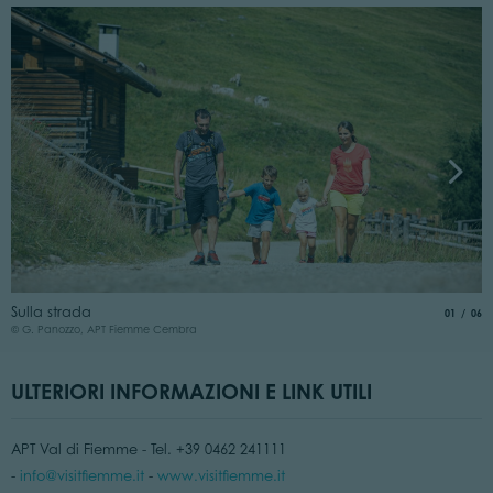
D
Sulla strada
aria.slide
di
01
06
©
© G. Panozzo, APT Fiemme Cembra
ULTERIORI INFORMAZIONI E LINK UTILI
APT Val di Fiemme - Tel. +39 0462 241111
-
info@visitfiemme.it
-
www.visitfiemme.it