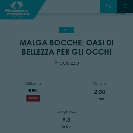
indietro
TOP
MALGA BOCCHE; OASI DI
BELLEZZA PER GLI OCCHI
Predazzo
Difficoltà
Durata
2:30
Medio
in ore
Lunghezza
9.3
in km