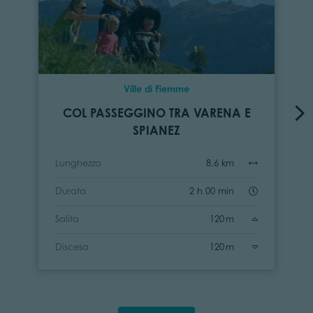
Ville di Fiemme
COL PASSEGGINO TRA VARENA E
SPIANEZ
Lunghezza
8,6 km
Durata
2 h 00 min
Salita
120 m
Discesa
120 m