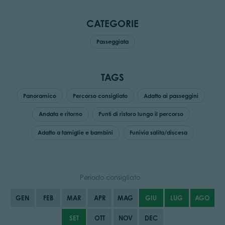
CATEGORIE
Passeggiata
TAGS
Panoramico
Percorso consigliato
Adatto ai passeggini
Andata e ritorno
Punti di ristoro lungo il percorso
Adatto a famiglie e bambini
Funivia salita/discesa
Periodo consigliato
GEN
FEB
MAR
APR
MAG
GIU
LUG
AGO
SET
OTT
NOV
DEC