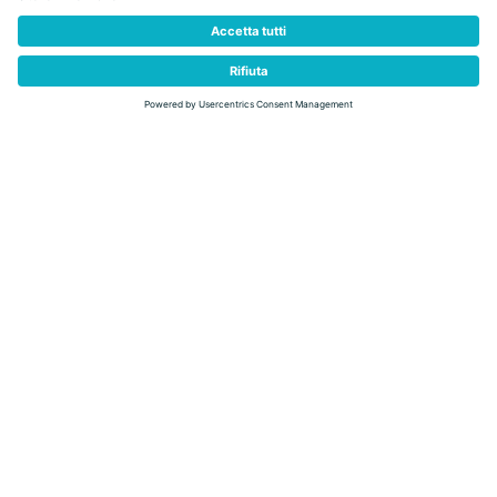
indietro
Dolomiti Wellness Festival in
Val di Fiemme
WEEKEND 19-21 GIUGNO 2026 / SETTIMANA 14-21
GIUGNO 2026
benessere diventa il
Entra in un luogo dove il tempo rallenta e il
protagonista
Val di Fiemme
. La
, prima Wellness Community d'Italia,
Dolomiti Wellness Festival
ospita il
, l'evento dedicato al benessere
outdoor come stile di vita.