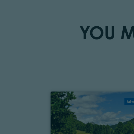
YOU M
łat