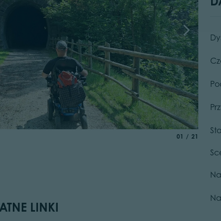
D
Dy
Cz
Po
Pr
St
© N. De
aria.slide_indic
of
01
21
Sc
Na
Na
ATNE LINKI