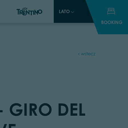
LATO
LATO
BOOKING
BOOKING
wstecz
- GIRO DEL