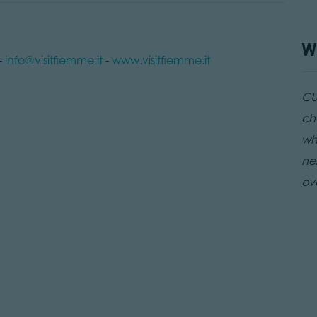
W
-
info@visitfiemme.it
-
www.visitfiemme.it
CUR
ch
wh
nex
ov