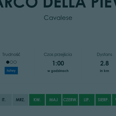
ARCO DELLA PIE
Cavalese
Trudność
Czas przejścia
Dystans
1:00
2.8
łatwy
w godzinach
in km
IT.
MRZ.
KW.
MAJ
CZERW.
LIP.
SIERP.