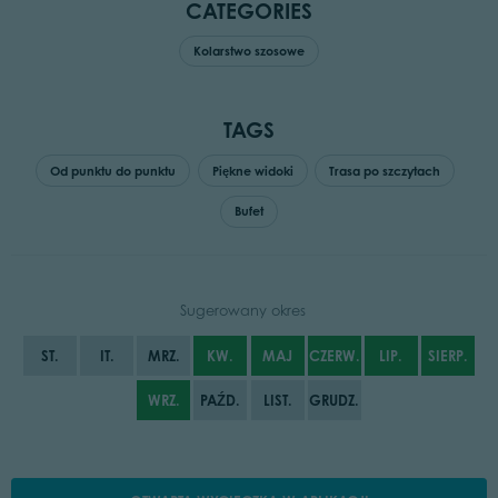
CATEGORIES
Kolarstwo szosowe
TAGS
Od punktu do punktu
Piękne widoki
Trasa po szczytach
Bufet
Sugerowany okres
ST.
IT.
MRZ.
KW.
MAJ
CZERW.
LIP.
SIERP.
WRZ.
PAŹD.
LIST.
GRUDZ.