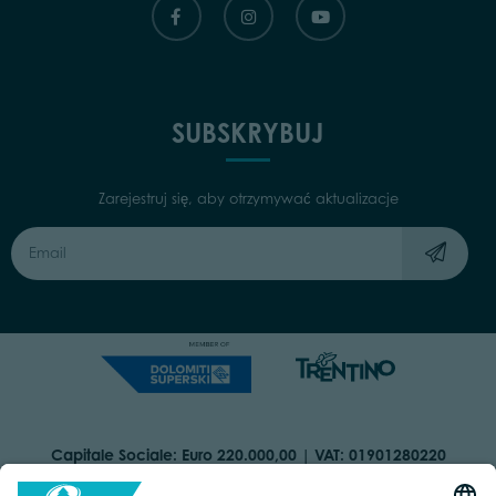
SUBSKRYBUJ
Zarejestruj się, aby otrzymywać aktualizacje
Capitale Sociale: Euro 220.000,00 | VAT: 01901280220
COOKIES
IMPRINT
PRIVACY
ORGANIZZAZIONE TRASPARENTE