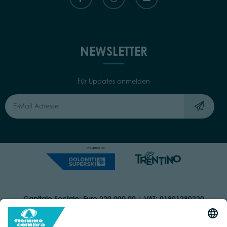
NEWSLETTER
Für Updates anmelden
Capitale Sociale: Euro 220.000,00 | VAT: 01901280220
COOKIES
IMPRINT
PRIVACY
ORGANIZZAZIONE TRASPARENTE