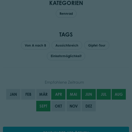
KATEGORIEN
Rennrad
TAGS
Von A nach B
Aussichtsreich
Gipfel-Tour
Einkehrmöglichkeit
Empfohlene Zeitraum
JAN
FEB
MÄR
APR
MAI
JUN
JUL
AUG
SEPT
OKT
NOV
DEZ