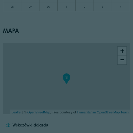
28
29
30
1
2
3
4
MAPA
+
−
Leaflet
| ©
OpenStreetMap
, Tiles courtesy of
Humanitarian OpenStreetMap Team
Wskazówki dojazdu