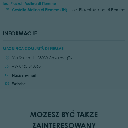
loc. Piazzol, Molina di Fiemme
Castello-Molina di Fiemme (TN)
- Loc. Piazzol, Molina di Fiemme
INFORMACJE
MAGNIFICA COMUNITÀ DI FIEMME
Location:
Via Scario, 1 - 38030 Cavalese (TN)
Call:
+39 0462 340365
Napisz e-mail
Website:
Website
MOŻESZ BYĆ TAKŻE
ZAINTERESOWANY