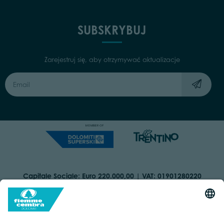
SUBSKRYBUJ
Zarejestruj się, aby otrzymywać aktualizacje
Capitale Sociale: Euro 220.000,00 | VAT: 01901280220
COOKIES
IMPRINT
PRIVACY
ORGANIZZAZIONE TRASPARENTE
ACCESSIBILITY STATEMENT
BY