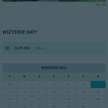
aria.slide_
of
01
01
WSZYSTKIE DATY
06.09.2026
10:00
WRZESIEŃ 2026
P
W
Ś
C
P
S
N
31
1
2
3
4
5
6
7
8
9
10
11
12
13
14
15
16
17
18
19
20
21
22
23
24
25
26
27