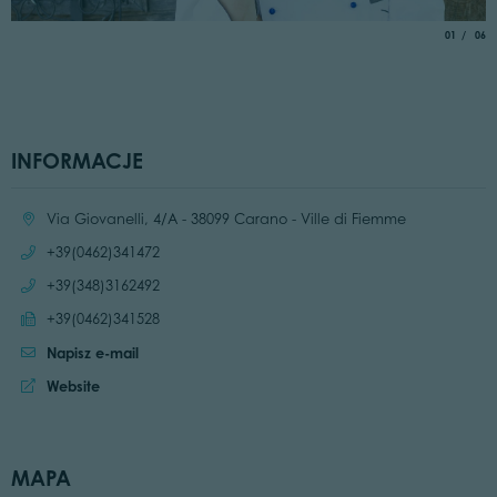
aria.slide_
of
01
06
INFORMACJE
Location:
Via Giovanelli, 4/A - 38099 Carano - Ville di Fiemme
Call:
+39(0462)341472
Call:
+39(348)3162492
Send fax:
+39(0462)341528
Napisz e-mail
Website:
Website
MAPA