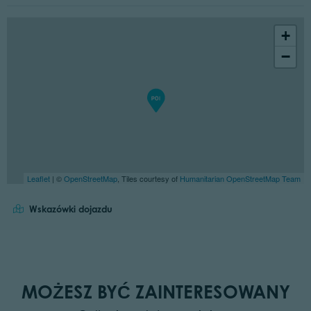
+
−
Leaflet
| ©
OpenStreetMap
, Tiles courtesy of
Humanitarian OpenStreetMap Team
Wskazówki dojazdu
MOŻESZ BYĆ ZAINTERESOWANY