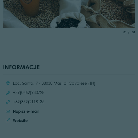
aria.slide_
of
01
08
INFORMACJE
Location:
Loc. Santa, 7 - 38030 Masi di Cavalese (TN)
Call:
+39(0462)930728
Call:
+39(379)2118135
Napisz e-mail
Website:
Website