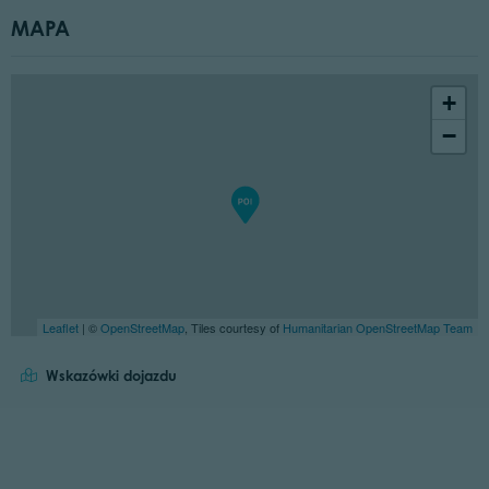
MAPA
+
−
Leaflet
| ©
OpenStreetMap
, Tiles courtesy of
Humanitarian OpenStreetMap Team
Wskazówki dojazdu