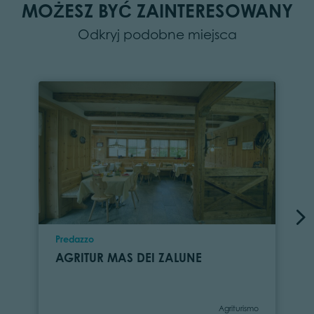
MOŻESZ BYĆ ZAINTERESOWANY
Odkryj podobne miejsca
Location
Predazzo
AGRITUR MAS DEI ZALUNE
Category
Agriturismo