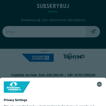
SUBSKRYBUJ
Zarejestruj się, aby otrzymywać aktualizacje
Capitale Sociale: Euro 220.000,00 | VAT: 01901280220
COOKIES
IMPRINT
PRIVACY
ORGANIZZAZIONE TRASPARENTE
ACCESSIBILITY STATEMENT
BY