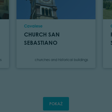
Location
Cavalese
CHURCH SAN
SEBASTIANO
Category
s
churches and historical buildings
POKAŻ