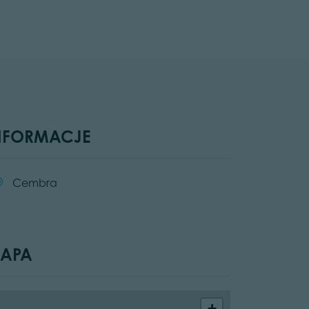
NFORMACJE
cation:
Cembra
APA
+