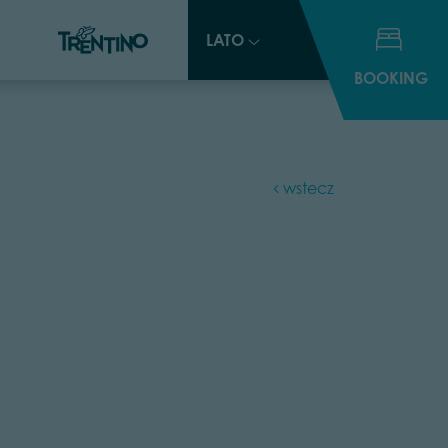
LATO
LATO
BOOKING
BOOKING
wstecz