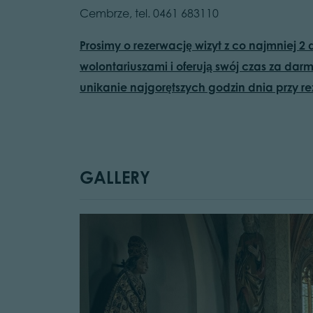
Cembrze, tel. 0461 683110
Prosimy o rezerwację wizyt z co najmniej
wolontariuszami i oferują swój czas za dar
unikanie najgorętszych godzin dnia przy r
GALLERY