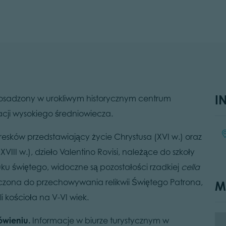
I
ot osadzony w urokliwym historycznym centrum
acji wysokiego średniowiecza.
Lo
fresków przedstawiający życie Chrystusa (XVI w.) oraz
II w.), dzieło Valentino Rovisi, należące do szkoły
łuku świętego, widoczne są pozostałości rzadkiej
cella
aczona do przechowywania relikwii Świętego Patrona,
M
 kościoła na V-VI wiek.
ówieniu.
Informacje w biurze turystycznym w