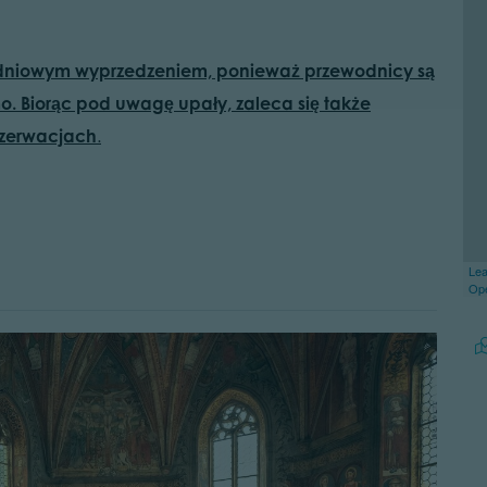
 2 dniowym wyprzedzeniem, ponieważ przewodnicy są
mo. Biorąc pod uwagę upały, zaleca się także
ezerwacjach
.
Lea
Op