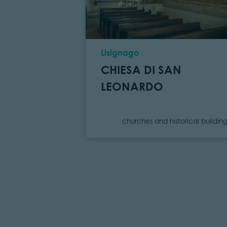
Location
Lisignago
CHIESA DI SAN
LEONARDO
Category
churches and historical building