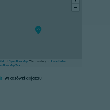
−
flet
| ©
OpenStreetMap
, Tiles courtesy of
Humanitarian
enStreetMap Team
Wskazówki dojazdu