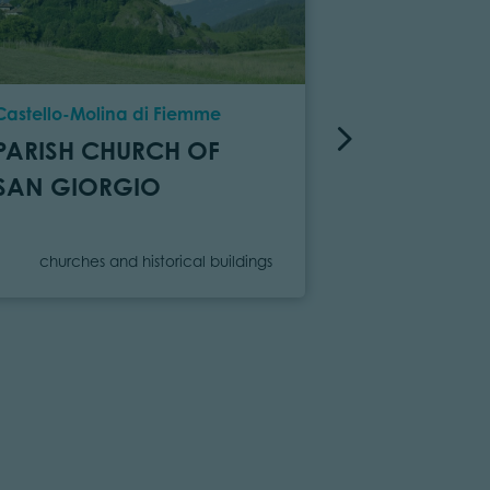
Location
Location
Castello-Molina di Fiemme
Panchià
PARISH CHURCH OF
PARISH CH
SAN GIORGIO
VALENTIN
Category
Category
churches and historical buildings
churches a