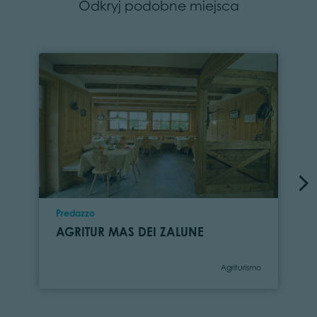
Odkryj podobne miejsca
Location
Predazzo
AGRITUR MAS DEI ZALUNE
Category
Agriturismo