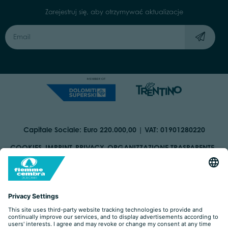
Zarejestruj się, aby otrzymywać aktualizacje
Capitale Sociale: Euro 220.000,00 | VAT: 01901280220
COOKIES
IMPRINT
PRIVACY
ORGANIZZAZIONE TRASPARENTE
ACCESSIBILITY STATEMENT
BY