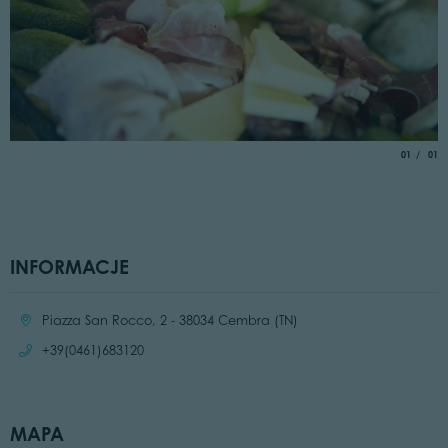
aria.slide_
of
01
01
INFORMACJE
Location:
Piazza San Rocco, 2 - 38034 Cembra (TN)
Call:
+39(0461)683120
MAPA