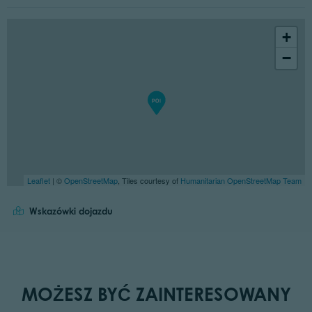
+
−
Leaflet
| ©
OpenStreetMap
, Tiles courtesy of
Humanitarian OpenStreetMap Team
Wskazówki dojazdu
MOŻESZ BYĆ ZAINTERESOWANY