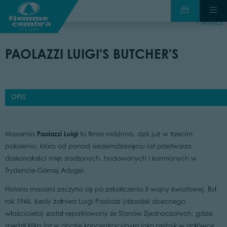
wstecz
PAOLAZZI LUIGI'S BUTCHER'S
OPIS
Paolazzi Luigi
Masarnia
to firma rodzinna, dziś już w trzecim
pokoleniu, która od ponad siedemdziesięciu lat przetwarza
doskonałości mięs zrodzonych, hodowanych i karmionych w
Trydencie-Górnej Adygei.
Historia masarni zaczyna się po zakończeniu II wojny światowej. Był
rok 1946, kiedy żołnierz Luigi Paolazzi (dziadek obecnego
właściciela) został repatriowany ze Stanów Zjednoczonych, gdzie
spędził kilka lat w obozie koncentracyjnym jako rzeźnik w stołówce.