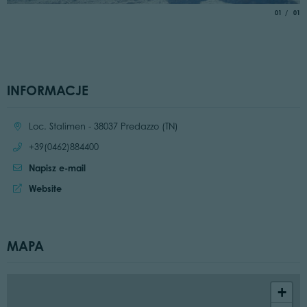
aria.slide_
of
01
01
INFORMACJE
Location:
Loc. Stalimen - 38037 Predazzo (TN)
Call:
+39(0462)884400
Napisz e-mail
Website:
Website
MAPA
+