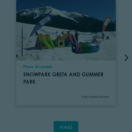
Location
Passo di Lavazè
SNOWPARK GRETA AND GUMMER
PARK
Category
trasa saneczkowa
POKAŻ