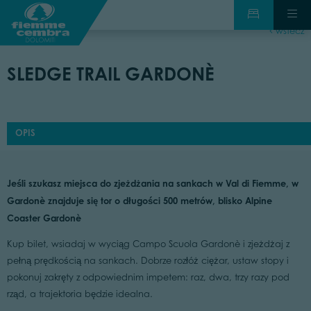
wstecz
SLEDGE TRAIL GARDONÈ
OPIS
Jeśli szukasz miejsca do zjeżdżania na sankach w Val di Fiemme, w
Gardonè znajduje się tor o długości 500 metrów, blisko Alpine
Coaster Gardonè
Kup bilet, wsiadaj w wyciąg Campo Scuola Gardonè i zjeżdżaj z
pełną prędkością na sankach. Dobrze rozłóż ciężar, ustaw stopy i
pokonuj zakręty z odpowiednim impetem: raz, dwa, trzy razy pod
rząd, a trajektoria będzie idealna.