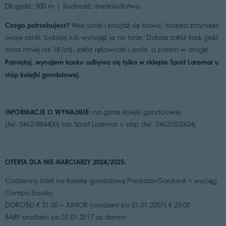
Długość: 500 m | Trudność: średnia/łatwa
Czego potrzebujesz?
Weź sanki i przyjdź się bawić. Możesz przynieść
swoje sanki, bobslej lub wynająć je na torze. Dobrze załóż kask (jeśli
masz mniej niż 18 lat), załóż rękawiczki i szalik, a potem w drogę!
Pamiętaj, wynajem kasku odbywa się tylko w sklepie Sport Laremar u
stóp kolejki gondolowej.
INFORMACJE O WYNAJMIE:
na górze kolejki gondolowej
(tel. 0462/884400) lub Sport Latemar u stóp (tel. 0462/502634)
OFERTA DLA NIE-NARCIARZY 2024/2025:
Codzienny bilet na kolejkę gondolową Predazzo-Gardonè + wyciąg
Campo Scuola
DOROŚLI € 31,00 – JUNIOR (urodzeni po 01.01.2007) € 25,00
BABY urodzeni po 01.01.2017 za darmo