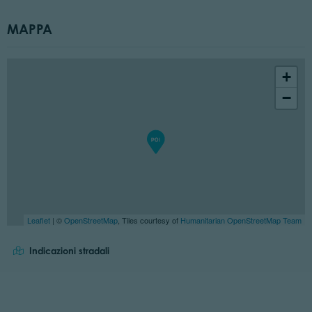
MAPPA
+
−
Leaflet
| ©
OpenStreetMap
, Tiles courtesy of
Humanitarian OpenStreetMap Team
Indicazioni stradali