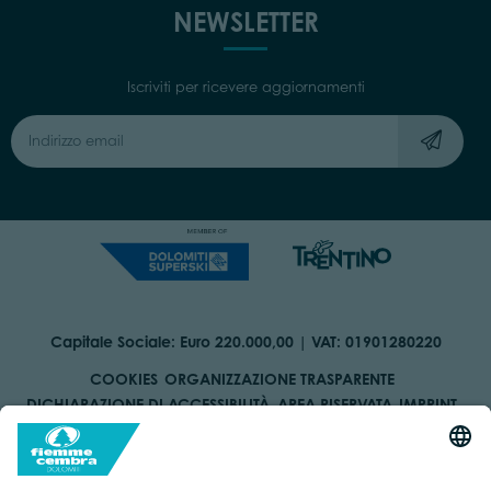
NEWSLETTER
Iscriviti per ricevere aggiornamenti
Capitale Sociale: Euro 220.000,00 | VAT: 01901280220
COOKIES
ORGANIZZAZIONE TRASPARENTE
DICHIARAZIONE DI ACCESSIBILITÀ
AREA RISERVATA
IMPRINT
PRIVACY
BY