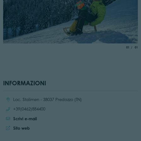
aria.slide_
di
01
01
INFORMAZIONI
Località:
Loc. Stalimen - 38037 Predazzo (TN)
Chiama:
+39(0462)884400
Scrivi e-mail
Sito web:
Sito web