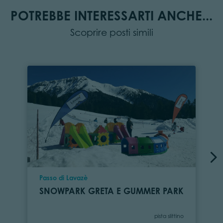
POTREBBE INTERESSARTI ANCHE...
Scoprire posti simili
Località
Passo di Lavazè
SNOWPARK GRETA E GUMMER PARK
Categoria
pista slittino