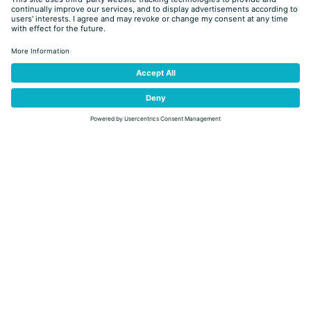
MONDAY
10.08
Instabile
16°
29°
min.
max.
Provincia Autonoma di Trento - Meteotrentino