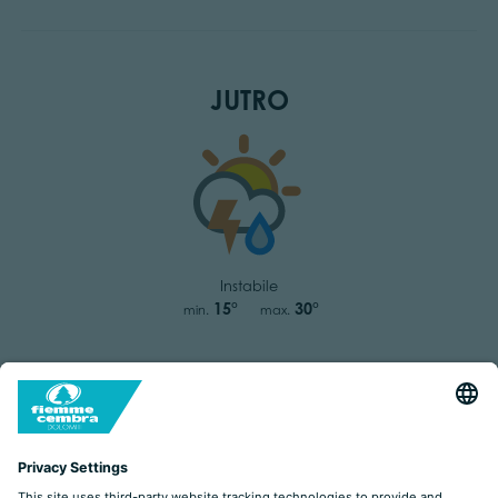
JUTRO
Instabile
15°
30°
min.
max.
PROGNOZA POGODY