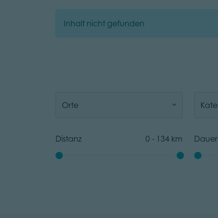
Inhalt nicht gefunden
Orte
Kate
Distanz
0
-
134
km
Dauer