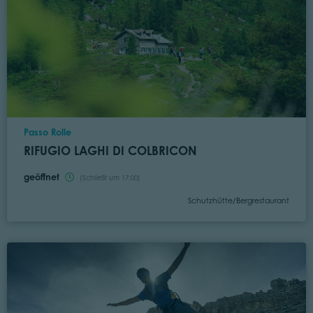
Ort
Passo Rolle
RIFUGIO LAGHI DI COLBRICON
geöffnet
(Schließt um 17:00)
Kategorie
Schutzhütte/Bergrestaurant