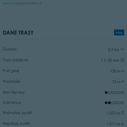
www.meteotrentino.it
DANE TRASY
łatwy
Dystans
3,3 km
Czas przejścia
1 h 30 min
Pod górę
150 m
Przyzwoity
73 m
Stan fizyczny
Scenariusz
Najwyższy punkt
1.072 m
Najniższy punkt
1.011 m