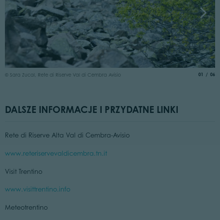
©
aria.slide
of
01
06
© Sara Zucal, Rete di Riserve Val di Cembra Avisio
DALSZE INFORMACJE I PRZYDATNE LINKI
Rete di Riserve Alta Val di Cembra-Avisio
www.reteriservevaldicembra.tn.it
Visit Trentino
www.visittrentino.info
Meteotrentino