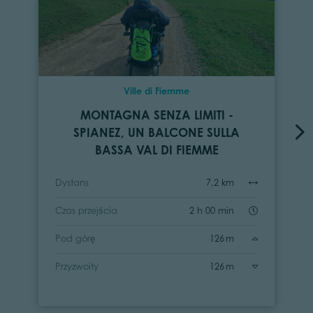
Ville di Fiemme
MONTAGNA SENZA LIMITI -
SPIANEZ, UN BALCONE SULLA
BASSA VAL DI FIEMME
Dystans
7,2 km
Czas przejścia
2 h 00 min
Pod górę
126 m
Przyzwoity
126 m