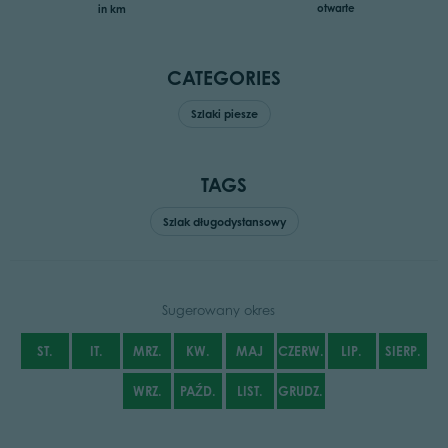
otwarte
in km
CATEGORIES
Szlaki piesze
TAGS
Szlak długodystansowy
Sugerowany okres
ST.
IT.
MRZ.
KW.
MAJ
CZERW.
LIP.
SIERP.
WRZ.
PAŹD.
LIST.
GRUDZ.