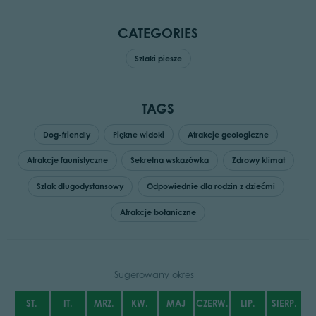
CATEGORIES
Szlaki piesze
TAGS
Dog-friendly
Piękne widoki
Atrakcje geologiczne
Atrakcje faunistyczne
Sekretna wskazówka
Zdrowy klimat
Szlak długodystansowy
Odpowiednie dla rodzin z dziećmi
Atrakcje botaniczne
Sugerowany okres
ST.
IT.
MRZ.
KW.
MAJ
CZERW.
LIP.
SIERP.