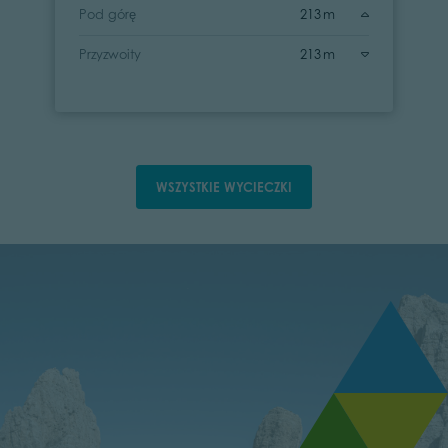
Pod górę
213 m
Przyzwoity
213 m
WSZYSTKIE WYCIECZKI