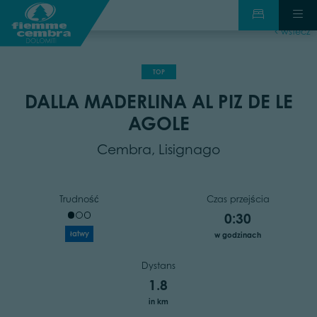
wstecz
TOP
DALLA MADERLINA AL PIZ DE LE
AGOLE
Cembra, Lisignago
Trudność
Czas przejścia
0:30
łatwy
w godzinach
Dystans
1.8
in km