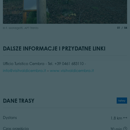
© 
aria.slide
of
01
04
© F. Monegatti, APT Trento
DALSZE INFORMACJE I PRZYDATNE LINKI
Ufficio Turistico Cembra - Tel. +39 0461 683110 -
info@visitvaldicembra.it
–
www.visitvaldicembra.it
DANE TRASY
łatwy
Dystans
1,8 km
Czas przejścia
30 min