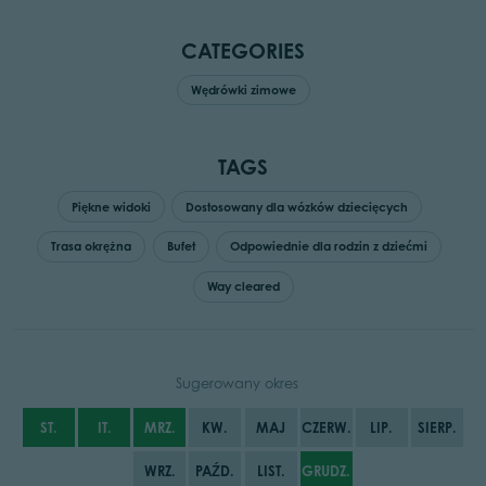
CATEGORIES
Wędrówki zimowe
TAGS
Piękne widoki
Dostosowany dla wózków dziecięcych
Trasa okrężna
Bufet
Odpowiednie dla rodzin z dziećmi
Way cleared
Sugerowany okres
ST.
IT.
MRZ.
KW.
MAJ
CZERW.
LIP.
SIERP.
WRZ.
PAŹD.
LIST.
GRUDZ.