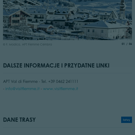
©
aria.slide
of
01
06
© F. Modica, APT Fiemme Cembra
DALSZE INFORMACJE I PRZYDATNE LINKI
APT Val di Fiemme - Tel. +39 0462 241111
-
info@visitfiemme.it
-
www.visitfiemme.it
DANE TRASY
łatwy