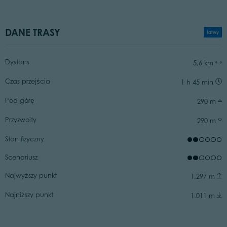
DANE TRASY
łatwy
Dystans
5,6 km
Czas przejścia
1 h 45 min
Pod górę
290 m
Przyzwoity
290 m
Stan fizyczny
Scenariusz
Najwyższy punkt
1.297 m
Najniższy punkt
1.011 m