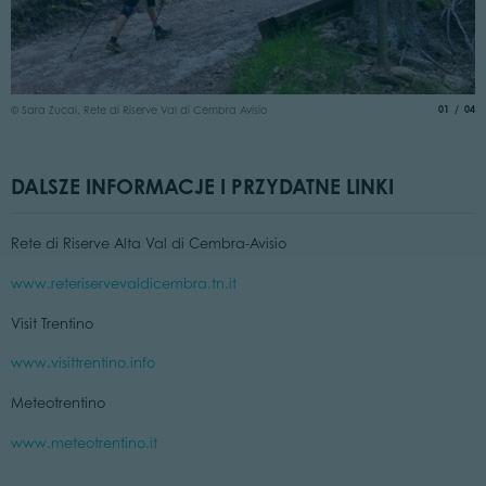
©
aria.slide
of
01
04
© Sara Zucal, Rete di Riserve Val di Cembra Avisio
DALSZE INFORMACJE I PRZYDATNE LINKI
Rete di Riserve Alta Val di Cembra-Avisio
www.reteriservevaldicembra.tn.it
Visit Trentino
www.visittrentino.info
Meteotrentino
www.meteotrentino.it