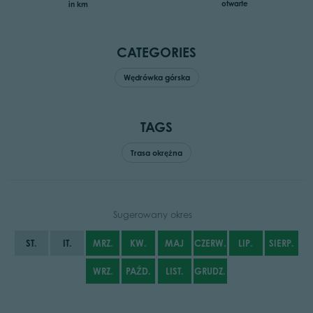
otwarte
in km
CATEGORIES
Wędrówka górska
TAGS
Trasa okrężna
Sugerowany okres
ST.
IT.
MRZ.
KW.
MAJ
CZERW.
LIP.
SIERP.
WRZ.
PAŹD.
LIST.
GRUDZ.