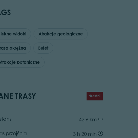
AGS
Piękne widoki
Atrakcje geologiczne
Trasa okrężna
Bufet
Atrakcje botaniczne
ANE TRASY
średni
stans
42,6 km
as przejścia
3 h 20 min