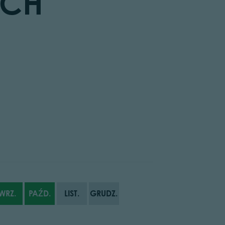
OCH
WRZ.
PAŹD.
LIST.
GRUDZ.