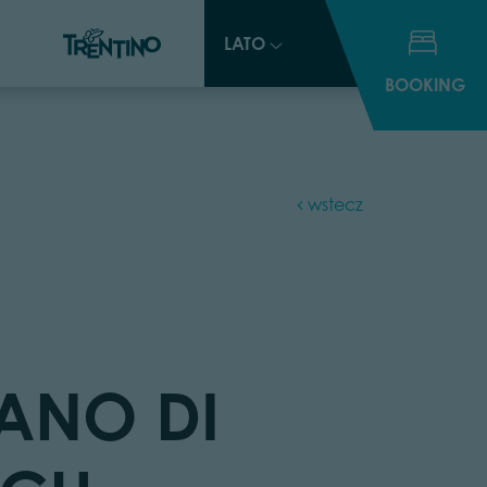
LATO
LATO
BOOKING
BOOKING
wstecz
IANO DI