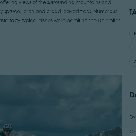
es offering views of the surrounding mountains and
T
ay spruce, larch and broad-leaved trees. Numerous
ste tasty typical dishes while admiring the Dolomites.
D
Dy
Cz