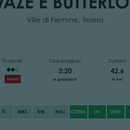
VAZÈ E BUTTERL
Ville di Fiemme, Tesero
Trudność
Czas przejścia
Dystans
3:20
42.6
średni
w godzinach
in km
IT.
MRZ.
KW.
MAJ
CZERW.
LIP.
SIERP.