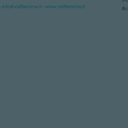
-
info@visitfiemme.it
-
www.visitfiemme.it
Bu