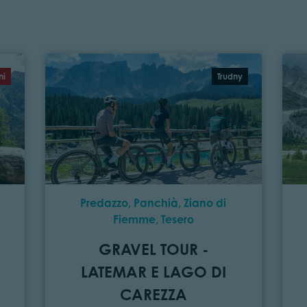
ni
Trudny
Predazzo, Panchià, Ziano di
Fiemme, Tesero
GRAVEL TOUR -
LATEMAR E LAGO DI
CAREZZA