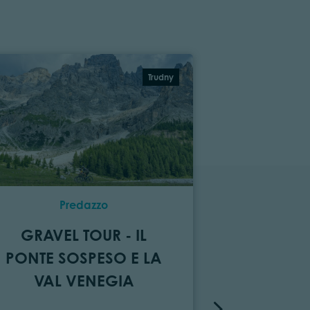
Trudny
Predazzo
Faver, Graun
Cembra
GRAVEL TOUR - IL
GRAVEL 
PONTE SOSPESO E LA
VAL D
VAL VENEGIA