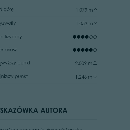
d górę
1.079 m
zyzwoity
1.053 m
an fizyczny
enariusz
jwyższy punkt
2.009 m
ller, APT Fiemme Cembra
ator.prefix
jniższy punkt
1.246 m
SKAZÓWKA AUTORA
op at the panoramic viewpoint on the