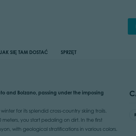
JAK SIĘ TAM DOSTAĆ
SPRZĘT
C
ento and Bolzano, passing under the imposing
nter for its splendid cross-country skiing trails.
meters, you start pedaling on dirt. In the first
on, with geological stratifications in various colors.