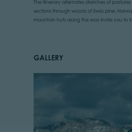
The itinerary alternates stretches of pastur
sections through woods of Swiss pine, Norw
mountain huts along the way invite you to ta
GALLERY