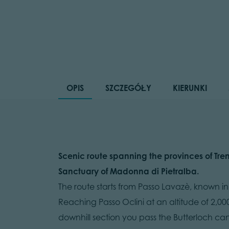
OPIS
SZCZEGÓŁY
KIERUNKI
Scenic route spanning the provinces of Tr
Sanctuary of Madonna di Pietralba.
The route starts from Passo Lavazè, known in wi
Reaching Passo Oclini at an altitude of 2,000 
downhill section you pass the Butterloch cany