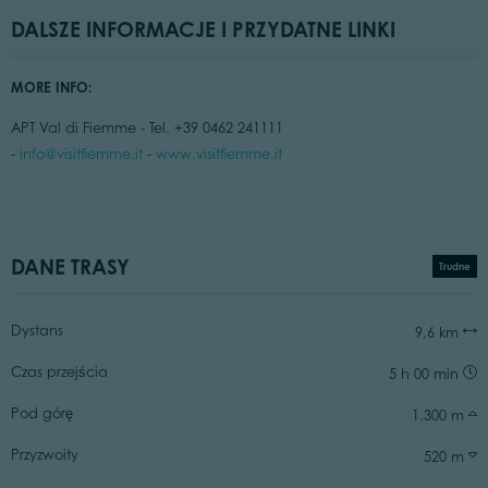
DALSZE INFORMACJE I PRZYDATNE LINKI
MORE INFO:
APT Val di Fiemme - Tel. +39 0462 241111
-
info@visitfiemme.it
-
www.visitfiemme.it
DANE TRASY
Trudne
Dystans
9,6 km
Czas przejścia
5 h 00 min
Pod górę
1.300 m
Przyzwoity
520 m