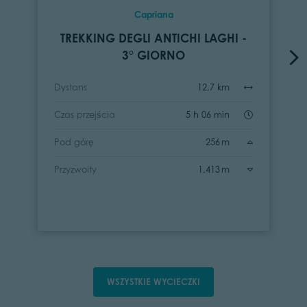
Capriana
TREKKING DEGLI ANTICHI LAGHI -
3° GIORNO
Dystans
12,7 km
Czas przejścia
5 h 06 min
Pod górę
256 m
Przyzwoity
1.413 m
WSZYSTKIE WYCIECZKI