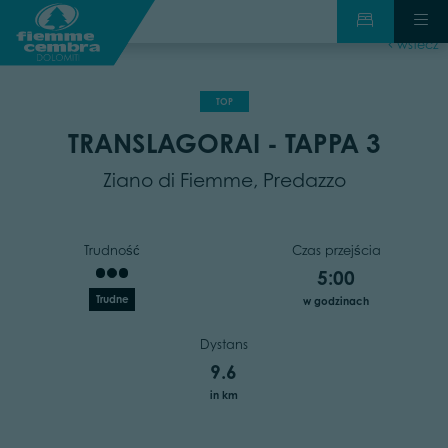
wstecz
TOP
TRANSLAGORAI - TAPPA 3
Ziano di Fiemme, Predazzo
Trudność
Czas przejścia
5:00
Trudne
w godzinach
Dystans
9.6
in km