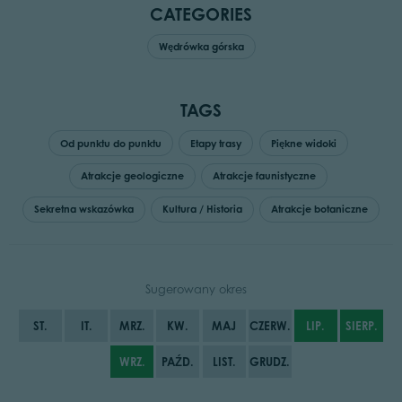
CATEGORIES
Wędrówka górska
TAGS
Od punktu do punktu
Etapy trasy
Piękne widoki
Atrakcje geologiczne
Atrakcje faunistyczne
Sekretna wskazówka
Kultura / Historia
Atrakcje botaniczne
Sugerowany okres
ST.
IT.
MRZ.
KW.
MAJ
CZERW.
LIP.
SIERP.
WRZ.
PAŹD.
LIST.
GRUDZ.