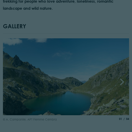
trekking for people who love adventure, loneliness, romantic
landscape and wild nature.
GALLERY
©
aria.slide
of
01
04
© A. Campanile, APT Fiemme Cembra