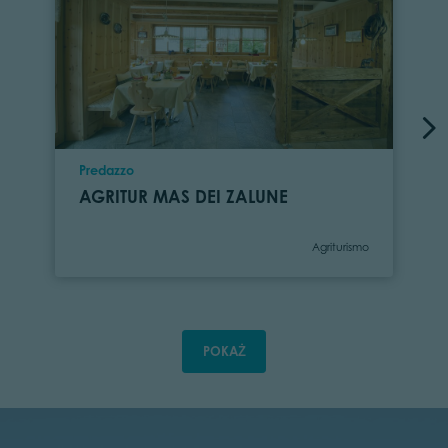
Location
Predazzo
AGRITUR MAS DEI ZALUNE
Category
Agriturismo
POKAŻ