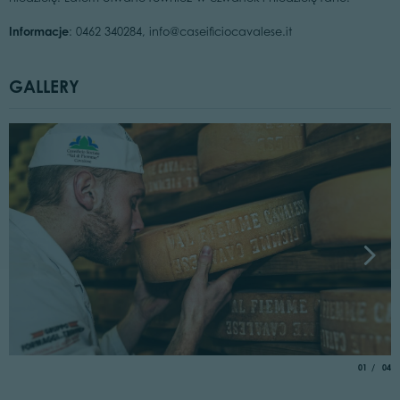
Informacje
: 0462 340284, info@caseificiocavalese.it
GALLERY
aria.slide_
of
01
04