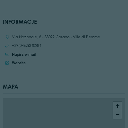
INFORMACJE
Location:
Via Nazionale, 8 - 38099 Carano - Ville di Fiemme
Call:
+39(0462)340284
Napisz e-mail
Website:
Website
MAPA
+
−