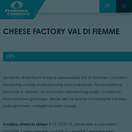
wstecz
CHEESE FACTORY VAL DI FIEMME
OPIS
Jesteśmy strażnikami tradycji serowarskiej Val di Fiemme i chronimy
starożytną wiedzę przekazywaną przez pokolenia. Nasze rodzinne
hodowle w dolinie i na pastwisku reprezentują pasję i codzienny
trud rolnictwa górskiego. Nasze sery są ręcznie wytwarzane z troską i
poświęceniem, umiejętnościami i pasją.
Godziny otwarcia sklepu
8-12 15.30-19, zamknięte w czwartek i
niedzielę. Latem otwarte również w czwartek i niedzielę rano.