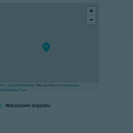
+
−
flet
| ©
OpenStreetMap
, Tiles courtesy of
Humanitarian
enStreetMap Team
Wskazówki dojazdu