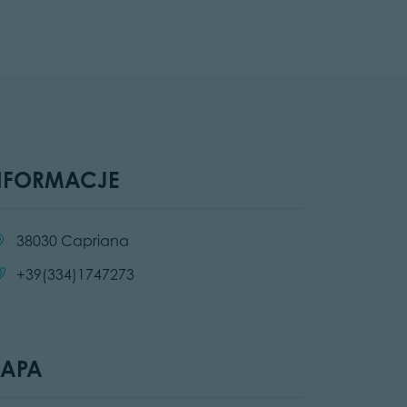
NFORMACJE
cation:
38030 Capriana
Call:
+39(334)1747273
APA