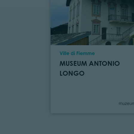
Location
Ville di Fiemme
MUSEUM ANTONIO
LONGO
Catego
muzeu