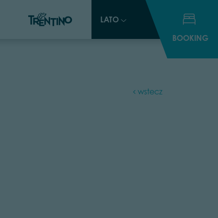
LATO
LATO
BOOKING
BOOKING
wstecz