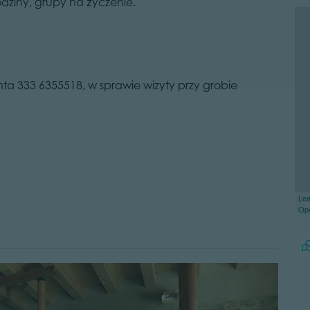
godziny, grupy na życzenie.
unta 333 6355518, w sprawie wizyty przy grobie
Lea
Op