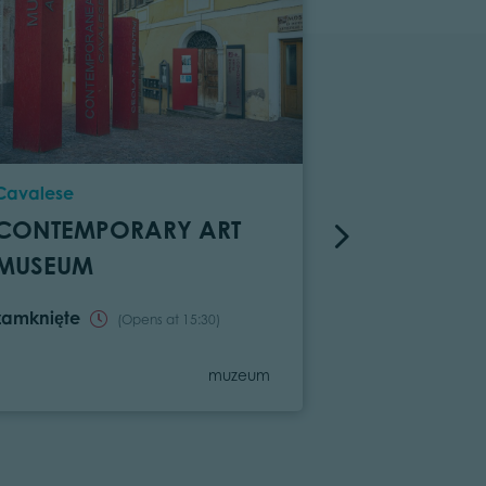
Location
Location
Cavalese
Ziano di Fie
CONTEMPORARY ART
LITTLE FIR
MUSEUM
MUSEUM
zamknięte
(Opens at 15:30)
Category
muzeum