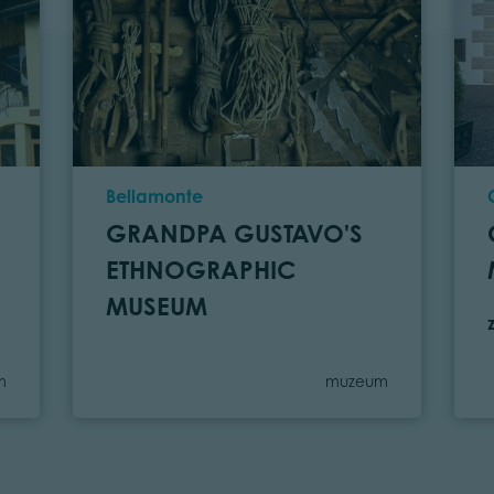
Location
Bellamonte
GRANDPA GUSTAVO'S
ETHNOGRAPHIC
MUSEUM
ry
Category
m
muzeum