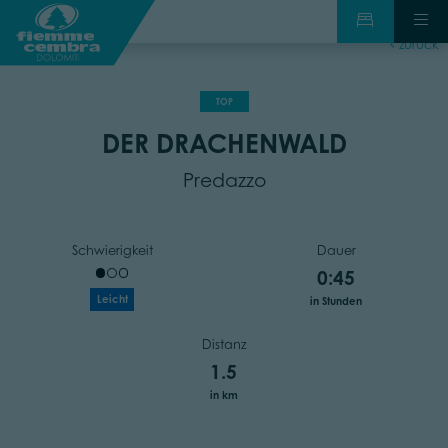
zurück
TOP
DER DRACHENWALD
Predazzo
Schwierigkeit
Dauer
0:45
Leicht
in Stunden
Distanz
1.5
in km