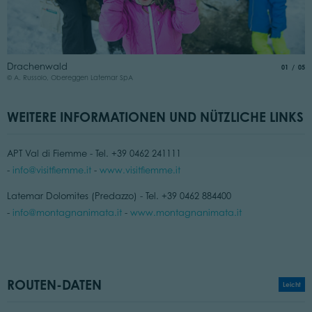
D
Drachenwald
aria.slide
von
01
05
©
© A. Russolo, Obereggen Latemar SpA
WEITERE INFORMATIONEN UND NÜTZLICHE LINKS
APT Val di Fiemme - Tel. +39 0462 241111
-
info@visitfiemme.it
-
www.visitfiemme.it
Latemar Dolomites (Predazzo) - Tel. +39 0462 884400
-
info@montagnanimata.it
-
www.montagnanimata.it
ROUTEN-DATEN
Leicht