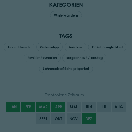
KATEGORIEN
Winterwandern
TAGS
Aussichtsreich
Geheimtipp
Rundtour
Einkehrmöglichkeit
familienfreundlich
Bergbahnauf-/-abstieg
Schneeoberfläche präpariert
Empfohlene Zeitraum
JAN
FEB
MÄR
APR
MAI
JUN
JUL
AUG
SEPT
OKT
NOV
DEZ