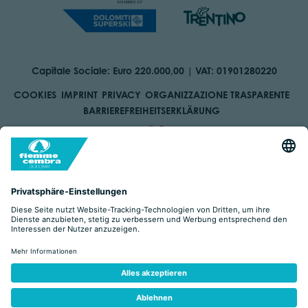
Capitale Sociale: Euro 220.000,00 | VAT: 01901280220
COOKIES
IMPRINT
PRIVACY
ORGANIZZAZIONE TRASPARENTE
BARRIEREFREIHEITSERKLÄRUNG
BY