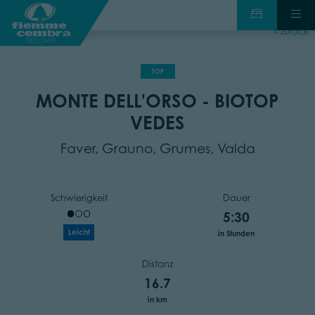
zurück
TOP
MONTE DELL'ORSO - BIOTOP
VEDES
Faver, Grauno, Grumes, Valda
Schwierigkeit
Dauer
5:30
Leicht
in Stunden
Distanz
16.7
in km