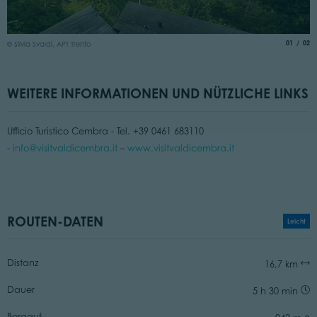
© 
aria.slide
von
01
02
© Silvia Svaldi, APT Trento
WEITERE INFORMATIONEN UND NÜTZLICHE LINKS
Ufficio Turistico Cembra - Tel. +39 0461 683110
-
info@visitvaldicembra.it
–
www.visitvaldicembra.it
ROUTEN-DATEN
Leicht
Distanz
16,7 km
Dauer
5 h 30 min
Bergauf