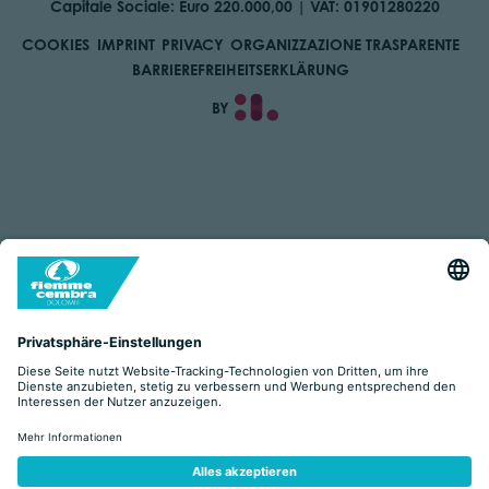
Capitale Sociale: Euro 220.000,00 | VAT: 01901280220
COOKIES
IMPRINT
PRIVACY
ORGANIZZAZIONE TRASPARENTE
BARRIEREFREIHEITSERKLÄRUNG
BY