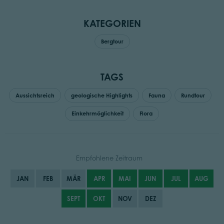
KATEGORIEN
Bergtour
TAGS
Aussichtsreich
geologische Highlights
Fauna
Rundtour
Einkehrmöglichkeit
Flora
Empfohlene Zeitraum
JAN
FEB
MÄR
APR
MAI
JUN
JUL
AUG
SEPT
OKT
NOV
DEZ