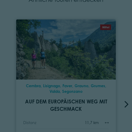
Mittel
Cembra, Lisignago, Faver, Grauno, Grumes,
Valda, Segonzano
AUF DEM EUROPÄISCHEN WEG MIT
GESCHMACK
Distanz
11,7 km