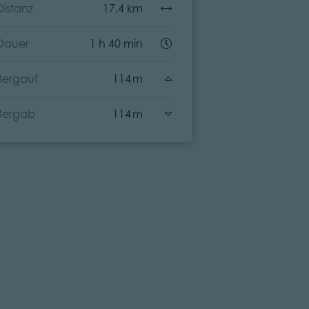
Distanz
17,4 km
Dauer
Dauer
1 h 40 min
Bergauf
Bergauf
114 m
Bergab
Bergab
114 m