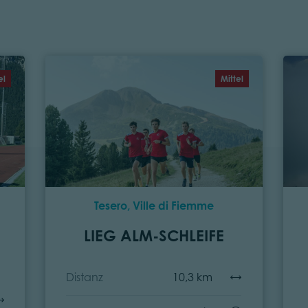
el
Mittel
Tesero, Ville di Fiemme
-
LIEG ALM-SCHLEIFE
Distanz
10,3 km