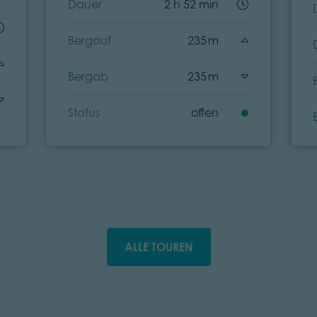
Dauer
2 h 52 min
Bergauf
235 m
Bergab
235 m
Status
offen
ALLE TOUREN