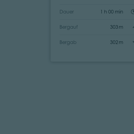
Dauer
1 h 00 min
Bergauf
303 m
Bergab
302 m