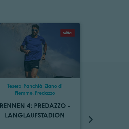
Mittel
Tesero, Panchià, Ziano di
Ziano di F
Fiemme, Predazzo
RENNEN 2
RENNEN 4: PREDAZZO -
ZIANO
LANGLAUFSTADION
Distanz