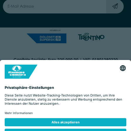
Capitale Sociale: Euro 220.000,00 | VAT: 01901280220
COOKIES
IMPRINT
PRIVACY
ORGANIZZAZIONE TRASPARENTE
BARRIEREFREIHEITSERKLÄRUNG
BY