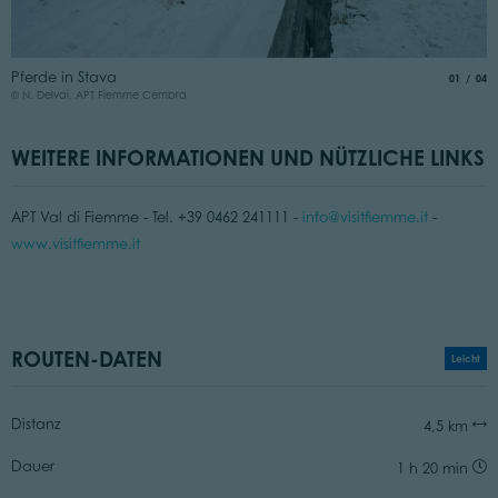
S
Pferde in Stava
aria.slide
von
01
04
©
© N. Delvai, APT Fiemme Cembra
WEITERE INFORMATIONEN UND NÜTZLICHE LINKS
APT Val di Fiemme - Tel. +39 0462 241111 -
info@visitfiemme.it
-
www.visitfiemme.it
ROUTEN-DATEN
Leicht
Distanz
4,5 km
Dauer
1 h 20 min