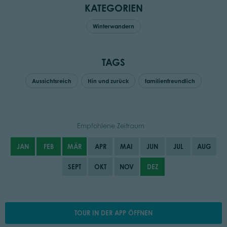
KATEGORIEN
Winterwandern
TAGS
Aussichtsreich
Hin und zurück
familienfreundlich
Empfohlene Zeitraum
JAN
FEB
MÄR
APR
MAI
JUN
JUL
AUG
SEPT
OKT
NOV
DEZ
TOUR IN DER APP ÖFFNEN