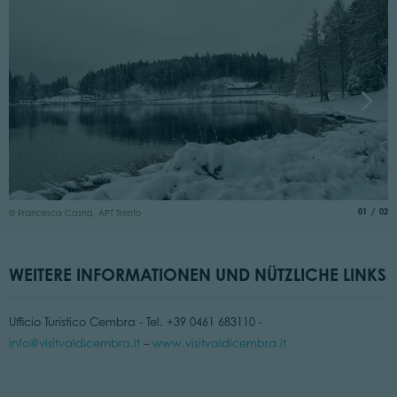
©
aria.slide
von
01
02
© Francesca Casna, APT Trento
WEITERE INFORMATIONEN UND NÜTZLICHE LINKS
Ufficio Turistico Cembra - Tel. +39 0461 683110 -
info@visitvaldicembra.it
–
www.visitvaldicembra.it