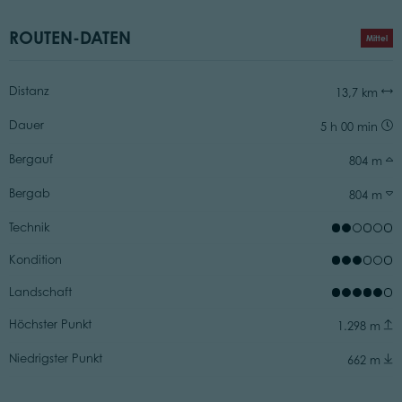
ROUTEN-DATEN
Mittel
Distanz
13,7 km
Dauer
5 h 00 min
Bergauf
804 m
Bergab
804 m
Technik
Kondition
Landschaft
Höchster Punkt
1.298 m
Niedrigster Punkt
662 m