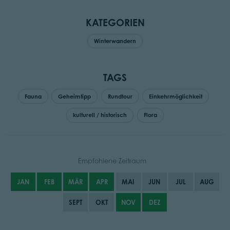
KATEGORIEN
Winterwandern
TAGS
Fauna
Geheimtipp
Rundtour
Einkehrmöglichkeit
kulturell / historisch
Flora
Empfohlene Zeitraum
JAN
FEB
MÄR
APR
MAI
JUN
JUL
AUG
SEPT
OKT
NOV
DEZ