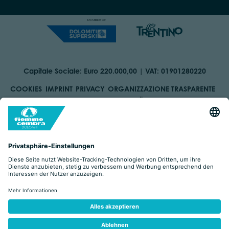
Capitale Sociale: Euro 220.000,00 | VAT: 01901280220
COOKIES
IMPRINT
PRIVACY
ORGANIZZAZIONE TRASPARENTE
BARRIEREFREIHEITSERKLÄRUNG
BY