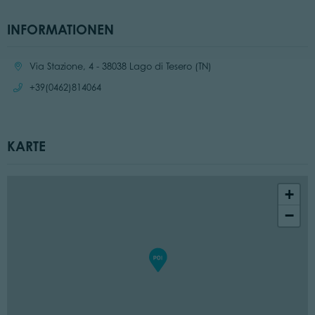
INFORMATIONEN
Ort:
Via Stazione, 4 - 38038 Lago di Tesero (TN)
Anrufen:
+39(0462)814064
KARTE
+
−