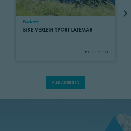
Ort
Predazzo
BIKE VERLEIH SPORT LATEMAR
Kategorie
Fahrrad-Verleih
ALLE ANZEIGEN