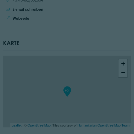
+39(0462)502634
E-mail schreiben
Website:
Webseite
KARTE
+
−
Leaflet
| ©
OpenStreetMap
, Tiles courtesy of
Humanitarian OpenStreetMap Team