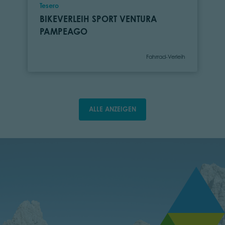
Ort
Tesero
BIKEVERLEIH SPORT VENTURA
PAMPEAGO
Kategorie
Fahrrad-Verleih
ALLE ANZEIGEN