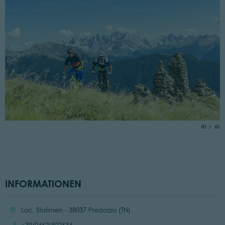
aria.slide_
von
01
01
INFORMATIONEN
Ort:
Loc. Stalimen - 38037 Predazzo (TN)
Anrufen: