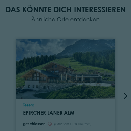
DAS KÖNNTE DICH INTERESSIEREN
Ähnliche Orte entdecken
Ort
Tesero
EPIRCHER LANER ALM
geschlossen
(Öffnet am 11.08. um 09:00)