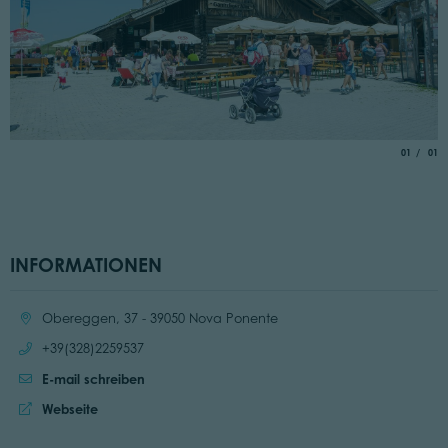
aria.slide_
von
01
01
INFORMATIONEN
Ort:
Obereggen, 37 - 39050 Nova Ponente
Anrufen:
+39(328)2259537
E-mail schreiben
Website:
Webseite