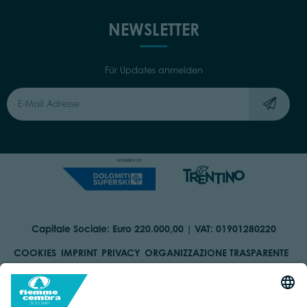
NEWSLETTER
Für Updates anmelden
Capitale Sociale: Euro 220.000,00 | VAT: 01901280220
COOKIES
IMPRINT
PRIVACY
ORGANIZZAZIONE TRASPARENTE
BARRIEREFREIHEITSERKLÄRUNG
BY