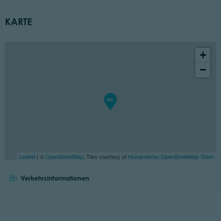
KARTE
+
−
Leaflet
| ©
OpenStreetMap
, Tiles courtesy of
Humanitarian OpenStreetMap Team
Verkehrsinformationen