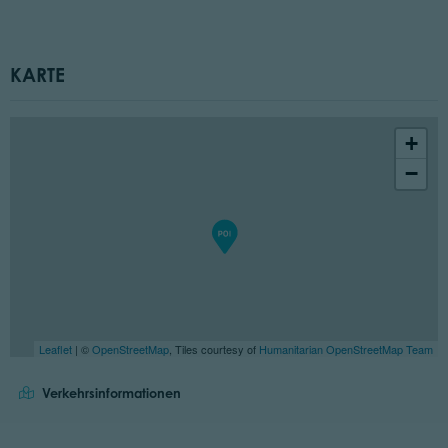
KARTE
+
−
Leaflet
| ©
OpenStreetMap
, Tiles courtesy of
Humanitarian OpenStreetMap Team
Verkehrsinformationen