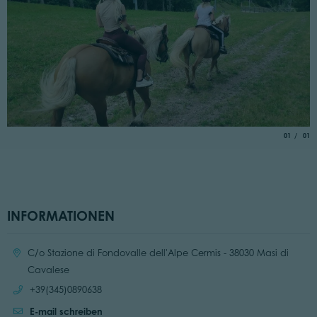
aria.slide_
von
01
01
INFORMATIONEN
Ort:
C/o Stazione di Fondovalle dell'Alpe Cermis - 38030 Masi di
Cavalese
Anrufen:
+39(345)0890638
E-mail schreiben