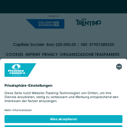
Capitale Sociale: Euro 220.000,00 | VAT: 01901280220
COOKIES
IMPRINT
PRIVACY
ORGANIZZAZIONE TRASPARENTE
BARRIEREFREIHEITSERKLÄRUNG
BY