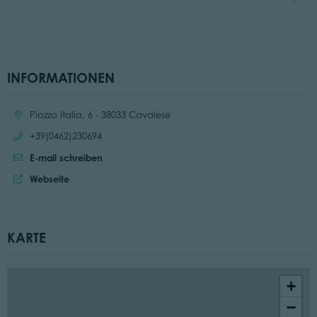
INFORMATIONEN
Ort:
Piazza Italia, 6 - 38033 Cavalese
Anrufen:
+39(0462)230694
E-mail schreiben
Website:
Webseite
KARTE
+
−