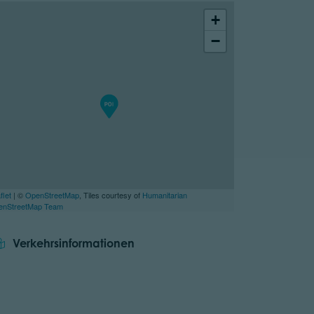
+
−
flet
| ©
OpenStreetMap
, Tiles courtesy of
Humanitarian
enStreetMap Team
Verkehrsinformationen