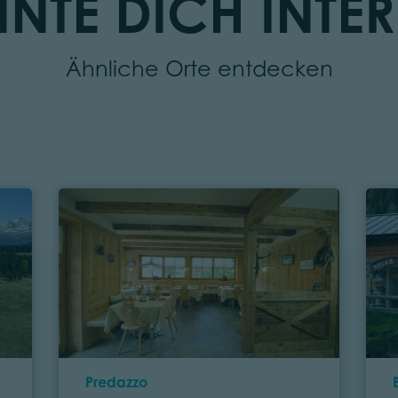
NTE DICH INTER
Ähnliche Orte entdecken
Ort
Predazzo