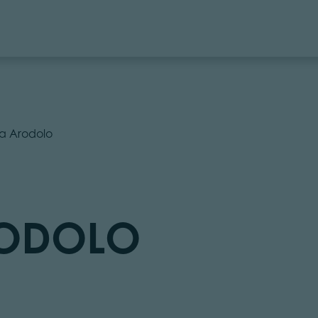
a Arodolo
ODOLO