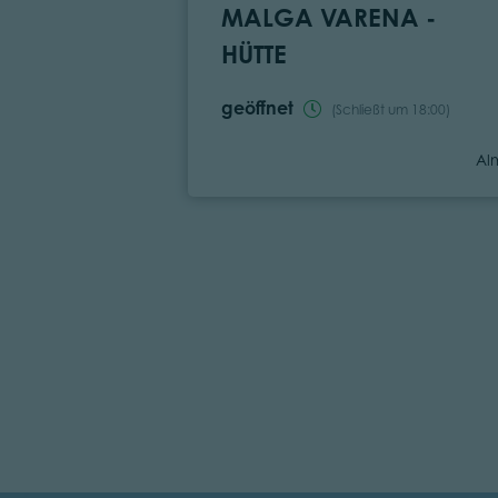
MALGA VARENA -
HÜTTE
geöffnet
(Schließt um 18:00)
Ka
Al