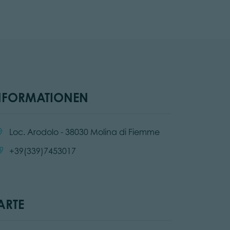
NFORMATIONEN
:
Loc. Arodolo - 38030 Molina di Fiemme
Anrufen:
+39(339)7453017
ARTE