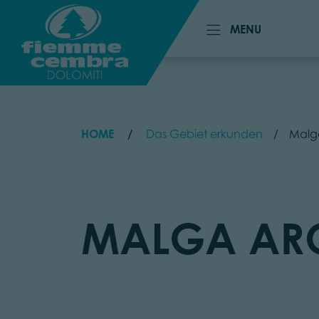
MENU
MENU
HOME
Das Gebiet erkunden
Malg
MALGA AR