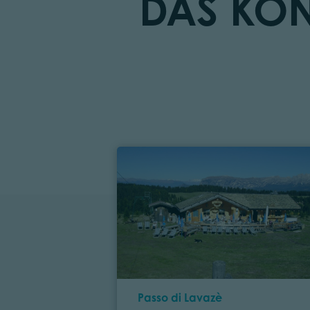
DAS KÖN
Ort
Passo di Lavazè