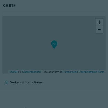
KARTE
+
−
Leaflet
| ©
OpenStreetMap
, Tiles courtesy of
Humanitarian OpenStreetMap Team
Verkehrsinformationen