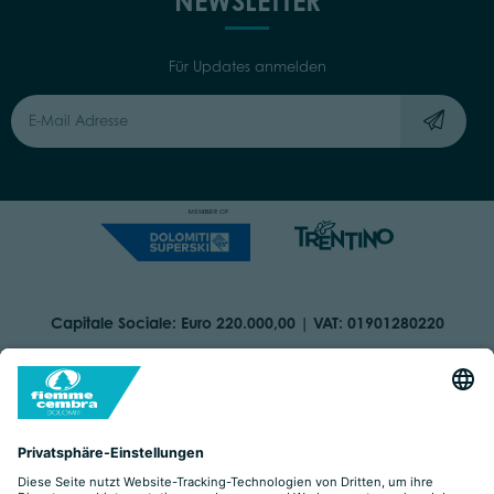
NEWSLETTER
Für Updates anmelden
Capitale Sociale: Euro 220.000,00 | VAT: 01901280220
COOKIES
IMPRINT
PRIVACY
ORGANIZZAZIONE TRASPARENTE
BARRIEREFREIHEITSERKLÄRUNG
BY