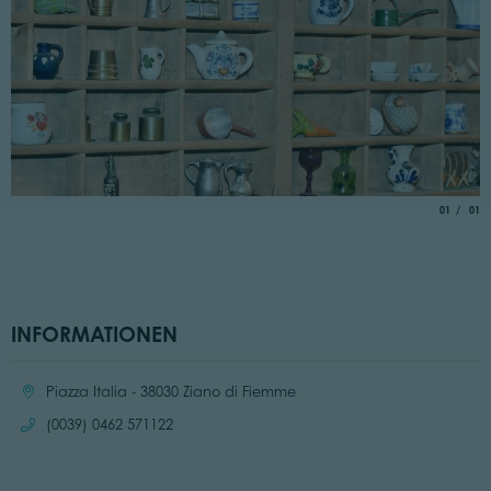
aria.slide_
von
01
01
INFORMATIONEN
Ort:
Piazza Italia - 38030 Ziano di Fiemme
Anrufen:
(0039) 0462 571122