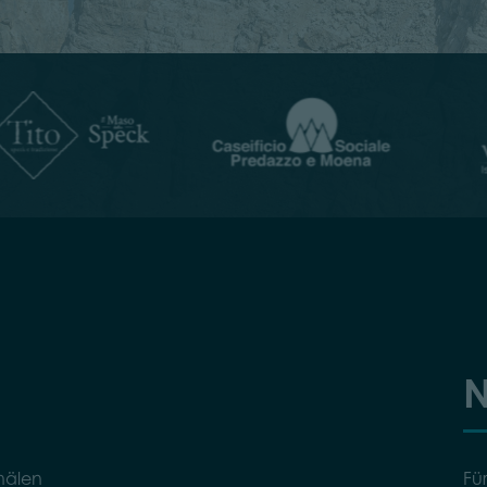
N
nälen
Fü