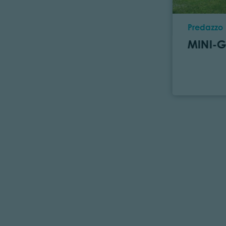
Ort
Predazzo
MINI-