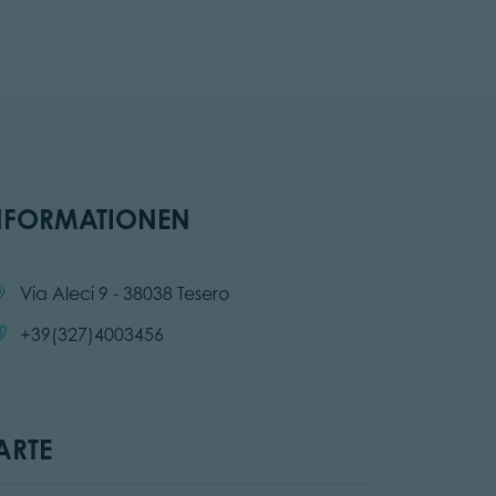
NFORMATIONEN
:
Via Aleci 9 - 38038 Tesero
Anrufen:
+39(327)4003456
ARTE