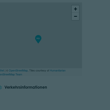
+
−
flet
| ©
OpenStreetMap
, Tiles courtesy of
Humanitarian
enStreetMap Team
Verkehrsinformationen