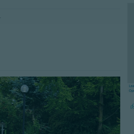
r
Lea
Op