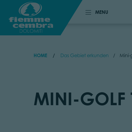
MENU
MENU
HOME
Das Gebiet erkunden
Mini-
MINI-GOLF 