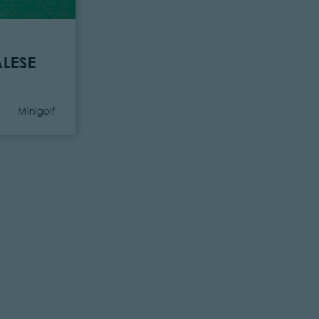
LESE
Kategorie
Minigolf