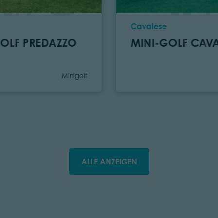
Ort
Cavalese
GOLF PREDAZZO
MINI-GOLF CAVA
Kategorie
Minigolf
ALLE ANZEIGEN