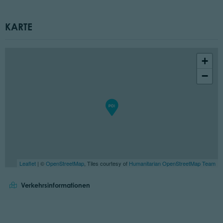
KARTE
+
−
Leaflet
| ©
OpenStreetMap
, Tiles courtesy of
Humanitarian OpenStreetMap Team
Verkehrsinformationen