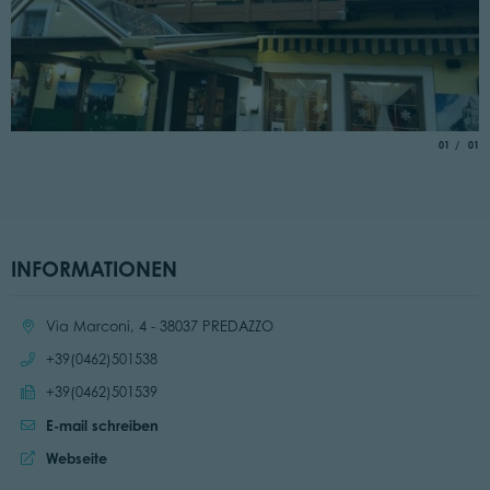
aria.slide_
von
01
01
INFORMATIONEN
Ort:
Via Marconi, 4 - 38037 PREDAZZO
Anrufen:
+39(0462)501538
Fax senden:
+39(0462)501539
E-mail schreiben
Website:
Webseite